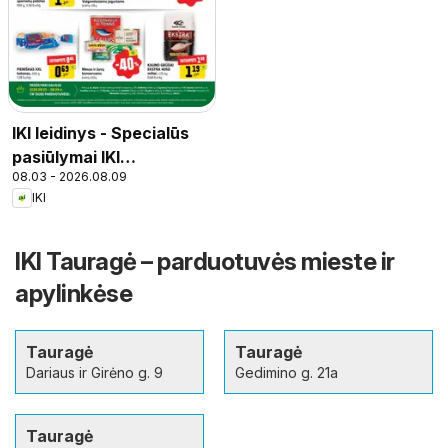
IKI leidinys - Specialūs
pasiūlymai IKI
08.03 - 2026.08.09
parduotuvės klientams
IKI
IKI Tauragė – parduotuvės mieste ir
apylinkėse
Tauragė
Tauragė
Dariaus ir Girėno g. 9
Gedimino g. 21a
Tauragė