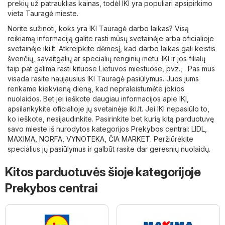
prekių už patrauklias kainas, todėl IKI yra populiari apsipirkimo
vieta Tauragė mieste.
Norite sužinoti, koks yra IKI Tauragė darbo laikas? Visą
reikiamą informaciją galite rasti mūsų svetainėje arba oficialioje
svetainėje
iki.lt
. Atkreipkite dėmesį, kad darbo laikas gali keistis
švenčių, savaitgalių ar specialių renginių metu. IKI ir jos filialų
taip pat galima rasti kituose Lietuvos miestuose, pvz., . Pas mus
visada rasite naujausius IKI Tauragė pasiūlymus. Juos jums
renkame kiekvieną dieną, kad nepraleistumėte jokios
nuolaidos. Bet jei ieškote daugiau informacijos apie IKI,
apsilankykite oficialioje jų svetainėje
iki.lt
. Jei IKI nepasiūlo to,
ko ieškote, nesijaudinkite. Pasirinkite bet kurią kitą parduotuvę
savo mieste iš nurodytos kategorijos
Prekybos centrai
:
LIDL
,
MAXIMA
,
NORFA
,
VYNOTEKA
,
ČIA MARKET
. Peržiūrėkite
specialius jų pasiūlymus ir galbūt rasite dar geresnių nuolaidų.
Kitos parduotuvės šioje kategorijoje
Prekybos centrai