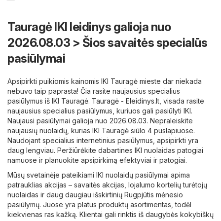
Tauragė IKI leidinys galioja nuo
2026.08.03 > Šios savaitės specialūs
pasiūlymai
Apsipirkti puikiomis kainomis IKI Tauragė mieste dar niekada
nebuvo taip paprasta! Čia rasite naujausius specialius
pasiūlymus iš IKI Tauragė.
Tauragė - Eleidinys.lt
, visada rasite
naujausius specialius pasiūlymus, kuriuos gali pasiūlyti IKI.
Naujausi pasiūlymai galioja nuo 2026.08.03. Nepraleiskite
naujausių nuolaidų, kurias IKI Tauragė siūlo 4 puslapiuose.
Naudojant specialius internetinius pasiūlymus, apsipirkti yra
daug lengviau. Peržiūrėkite dabartines IKI nuolaidas patogiai
namuose ir planuokite apsipirkimą efektyviai ir patogiai.
Mūsų svetainėje pateikiami IKI nuolaidų pasiūlymai apima
patrauklias akcijas – savaitės akcijas, lojalumo kortelių turėtojų
nuolaidas ir daug daugiau išskirtinių Rugpjūtis mėnesio
pasiūlymų. Juose yra platus produktų asortimentas, todėl
kiekvienas ras kažką. Klientai gali rinktis iš daugybės kokybiškų