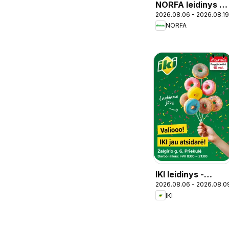
NORFA leidinys -
2026.08.06 - 2026.08.19
Mokykla
NORFA
IKI leidinys -
2026.08.06 - 2026.08.0
Specialūs
IKI
pasiūlymai IKI
Priekulė
parduotuvės