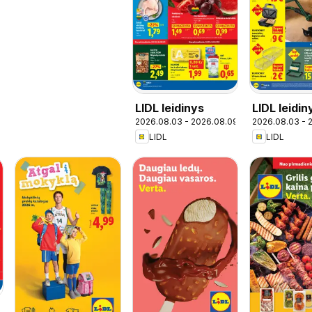
LIDL leidinys
LIDL leidin
2026.08.03 - 2026.08.09
2026.08.03 - 
maisto pre
LIDL
LIDL
pasiūlymai