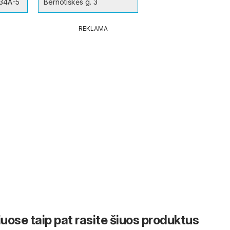
 34A-5
Bernotiškės g. 3
REKLAMA
iuose taip pat rasite šiuos produktus