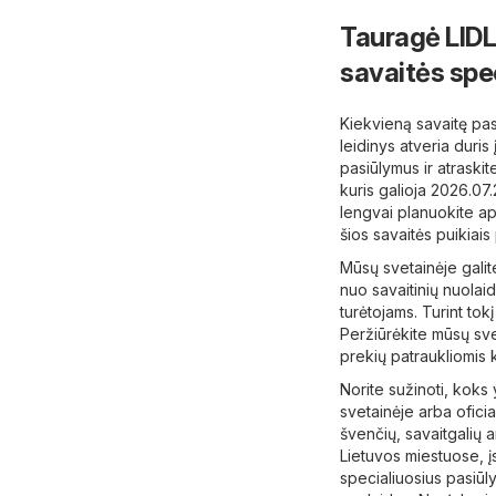
klientams
Tauragė LIDL
savaitės spe
Kiekvieną savaitę pas
leidinys atveria duris
pasiūlymus ir atraskit
kuris galioja 2026.07
lengvai planuokite aps
šios savaitės puikiais
Mūsų svetainėje galit
nuo ​​savaitinių nuolai
turėtojams. Turint tok
Peržiūrėkite mūsų sve
prekių patraukliomis 
Norite sužinoti, koks
svetainėje arba oficia
švenčių, savaitgalių ar
Lietuvos miestuose, į
specialiuosius pasiūly