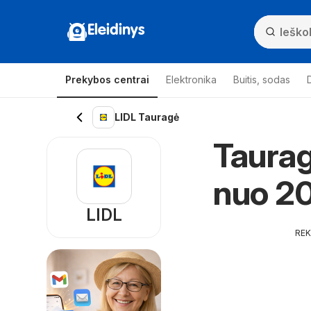
Eleidinys
Prekybos centrai
Elektronika
Buitis, sodas
LIDL Tauragė
Taurag
nuo 2
LIDL
RE