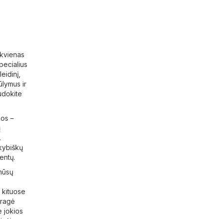
ekvienas
specialius
eidinį,
ūlymus ir
audokite
jos –
ų
.
okybiškų
entų.
 mūsų
s
r kituose
uragė
e jokios