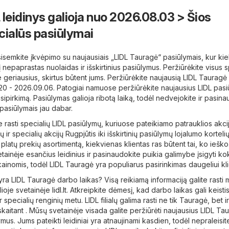
 leidinys galioja nuo 2026.08.03 > Šios
cialūs pasiūlymai
isemkite įkvėpimo su naujausiais „LIDL Tauragė“ pasiūlymais, kur ki
 į nepaprastas nuolaidas ir išskirtinius pasiūlymus. Peržiūrėkite visus 
e geriausius, skirtus būtent jums. Peržiūrėkite naujausią LIDL Tauragė l
.20 - 2026.09.06. Patogiai namuose peržiūrėkite naujausius LIDL pasi
ipirkimą. Pasiūlymas galioja ribotą laiką, todėl nedvejokite ir pasin
 pasiūlymais jau dabar.
e rasti specialių LIDL pasiūlymų, kuriuose pateikiamo patrauklios akci
dų ir specialių akcijų Rugpjūtis iki išskirtinių pasiūlymų lojalumo korteli
į platų prekių asortimentą, kiekvienas klientas ras būtent tai, ko ieško
tainėje esančius leidinius ir pasinaudokite puikia galimybe įsigyti k
kainomis, todėl LIDL Tauragė yra populiarus pasirinkimas daugeliui kli
 yra LIDL Tauragė darbo laikas? Visą reikiamą informaciją galite rasti
lioje svetainėje
lidl.lt
. Atkreipkite dėmesį, kad darbo laikas gali keisti
 specialių renginių metu. LIDL filialų galima rasti ne tik Tauragė, bet i
skaitant . Mūsų svetainėje visada galite peržiūrėti naujausius LIDL Ta
mus. Jums pateikti leidiniai yra atnaujinami kasdien, todėl nepraleisit