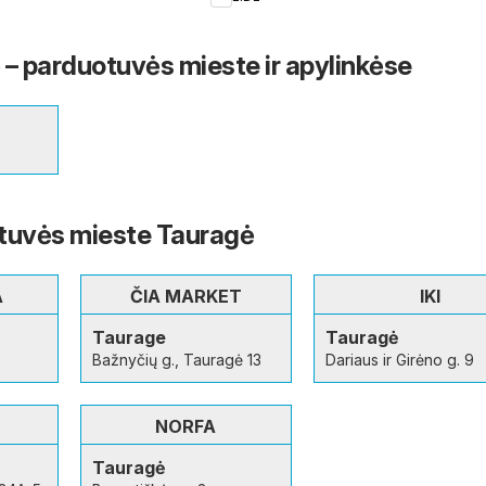
Kaune
 – parduotuvės mieste ir apylinkėse
tuvės mieste Tauragė
A
ČIA MARKET
IKI
Taurage
Tauragė
Bažnyčių g., Tauragė 13
Dariaus ir Girėno g. 9
NORFA
Tauragė