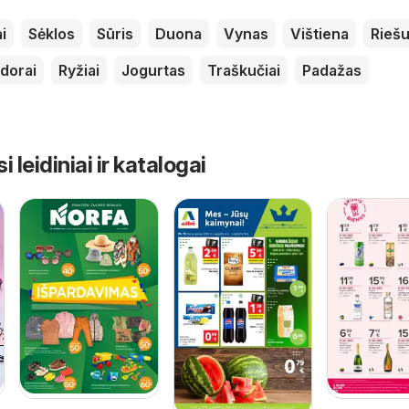
i
Sėklos
Sūris
Duona
Vynas
Vištiena
Riešu
dorai
Ryžiai
Jogurtas
Traškučiai
Padažas
leidiniai ir katalogai