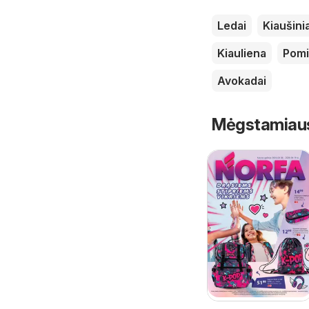
Ledai
Kiaušinia
Kiauliena
Pomi
Avokadai
Mėgstamiausi 