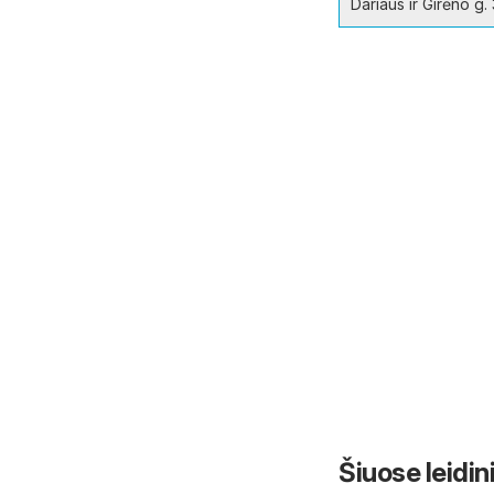
Dariaus ir Girėno g.
Šiuose leidin