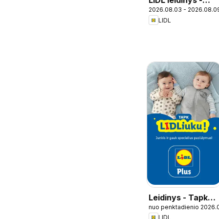
LIDL leidinys -
2026.08.03 - 2026.08.0
Nuolaidų šturmas
LIDL
Leidinys - Tapk
nuo penktadienio 2026.
lidliuku
LIDL