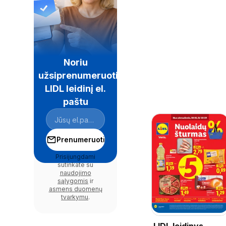
Noriu
užsiprenumeruoti
LIDL leidinį el.
paštu
Prenumeruoti
Prisijungdami
sutinkate su
naudojimo
sąlygomis
ir
asmens duomenų
tvarkymu
.