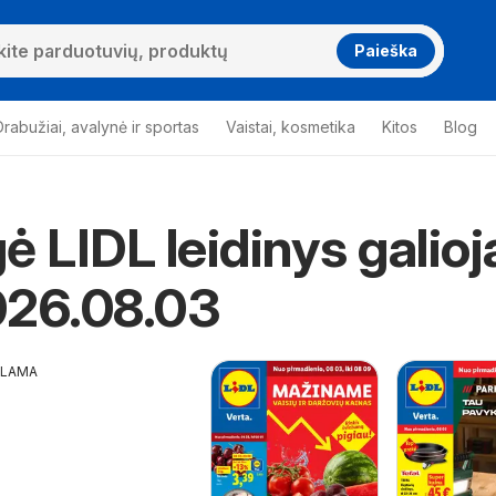
Paieška
Drabužiai, avalynė ir sportas
Vaistai, kosmetika
Kitos
Blog
ė LIDL leidinys galioj
026.08.03
KLAMA