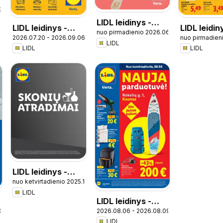
9
LIDL leidinys -
LIDL leidinys -
LIDL leidin
nuo pirmadienio 2026.06.08
Ledų katalogas
2026.07.20 - 2026.09.06
nuo pirmadien
Atgal į mokyklą
Grilio kata
LIDL
LIDL
LIDL
LIDL leidinys -
nuo ketvirtadienio 2025.12.04
Skonio atradimai
LIDL
LIDL leidinys -
02.20
2026.08.06 - 2026.08.09
Nauja parduotuvė
LIDL