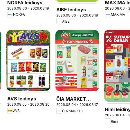
NORFA leidinys
MAXIMA le
2026.08.06 - 2026.08.19
2026.08.06 - 
AIBE leidinys
- Skonių d
NORFA
MAXIMA
2026.08.06 - 2026.08.18
AIBE
AVS leidinys
ČIA MARKET
2026.08.05 - 2026.08.20
9
2026.08.04 - 2026.08.17
leidinys
Rimi leidin
AVS
ČIA MARKET
2026.08.04 - 
Rimi