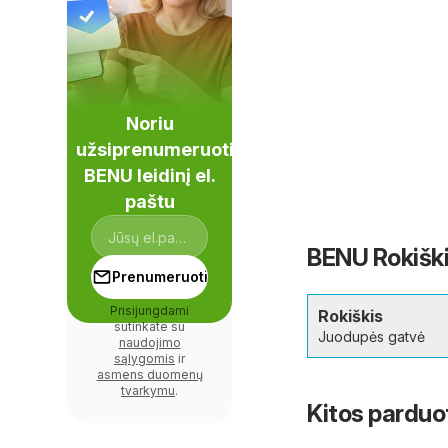
Noriu
užsiprenumeruoti
BENU leidinį el.
paštu
BENU Rokiški
Prenumeruoti
Prisijungdami
Rokiškis
sutinkate su
Juodupės gatvė
naudojimo
sąlygomis
ir
asmens duomenų
tvarkymu
.
Kitos parduo