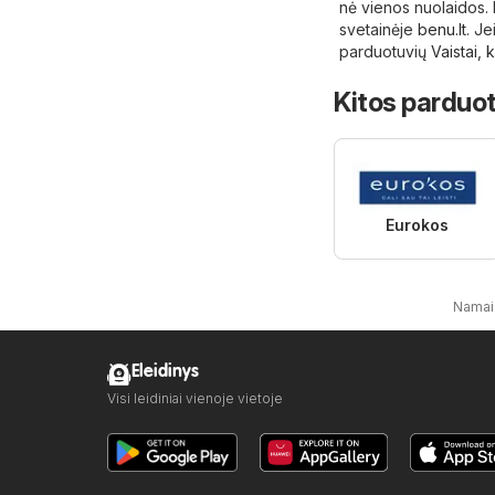
nė vienos nuolaidos. 
svetainėje
benu.lt
. Je
parduotuvių
Vaistai,
Kitos parduot
Eurokos
Namai
Eleidinys
Visi leidiniai vienoje vietoje