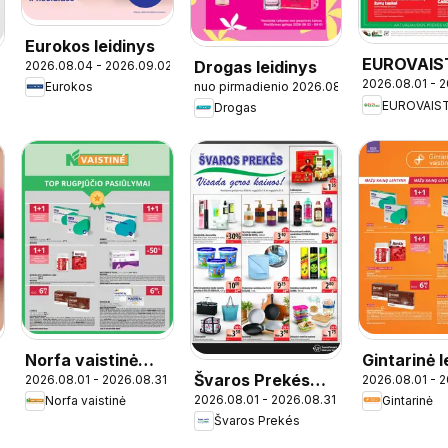
Eurokos leidinys
EUROVAIS
Drogas leidinys
2026.08.04 - 2026.09.02
2026.08.01 - 
leidinys
nuo pirmadienio 2026.08.03
Eurokos
5
EUROVAIS
Drogas
Norfa vaistinė
Gintarinė l
Švaros Prekés
2026.08.01 - 2026.08.31
2026.08.01 - 
leidinys
2026.08.01 - 2026.08.31
Norfa vaistinė
Gintarinė
leidinys
Švaros Prekés