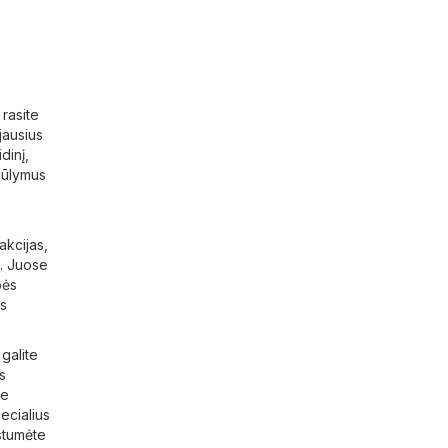
rasite
jausius
dinį,
iūlymus
akcijas,
ų. Juose
bės
is
galite
s
se
ecialius
stumėte