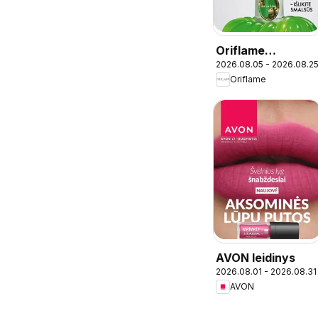
Oriflame
2026.08.05 - 2026.08.2
katalogas 11 2026
Oriflame
AVON leidinys
2026.08.01 - 2026.08.31
AVON