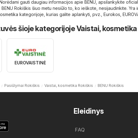
Norėdami gauti daugiau informacijos apie BENU, apsilankykite oficiali
i BENU Rokiškis šiuo metu nesiūlo to, ko ieškote, nesijaudinkite. Yra ir
 kosmetika
kategorijoje, kurias galite aplankyti, pvz.,
Eurokos
,
EUROVA
uvės šioje kategorijoje Vaistai, kosmetika
EUROVAISTINĖ
Pasiūlymai Rokiškis
Vaistai, kosmetika Rokiškis
BENU Rokiškis
Eleidinys
FAQ