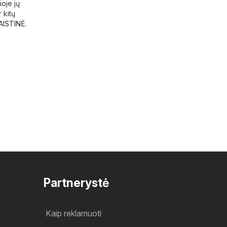
oje jų
 kitų
ISTINĖ
.
Partnerystė
Kaip reklamuoti