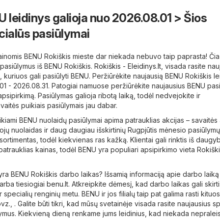
 leidinys galioja nuo 2026.08.01 > Šios
cialūs pasiūlymai
kainomis BENU Rokiškis mieste dar niekada nebuvo taip paprasta! Čia 
 pasiūlymus iš BENU Rokiškis.
Rokiškis - Eleidinys.lt
, visada rasite nau
 kuriuos gali pasiūlyti BENU. Peržiūrėkite naujausią BENU Rokiškis lei
.01 - 2026.08.31. Patogiai namuose peržiūrėkite naujausius BENU pas
apsipirkimą. Pasiūlymas galioja ribotą laiką, todėl nedvejokite ir
vaitės puikiais pasiūlymais jau dabar.
kiami BENU nuolaidų pasiūlymai apima patrauklias akcijas – savaitės 
ėtojų nuolaidas ir daug daugiau išskirtinių Rugpjūtis mėnesio pasiūlym
ortimentas, todėl kiekvienas ras kažką. Klientai gali rinktis iš daugy
atrauklias kainas, todėl BENU yra populiari apsipirkimo vieta Rokišk
 yra BENU Rokiškis darbo laikas? Išsamią informaciją apie darbo laiką 
arba tiesiogiai
benu.lt
. Atkreipkite dėmesį, kad darbo laikas gali skirti
 specialių renginių metu. BENU ir jos filialų taip pat galima rasti kituo
z., . Galite būti tikri, kad mūsų svetainėje visada rasite naujausius sp
ymus. Kiekvieną dieną renkame jums leidinius, kad niekada nepralei