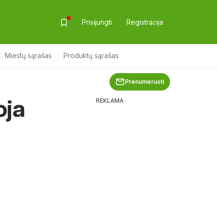
Prisijungti
Registracija
Miestų sąrašas
Produktų sąrašas
Prenumeruoti
oja
REKLAMA