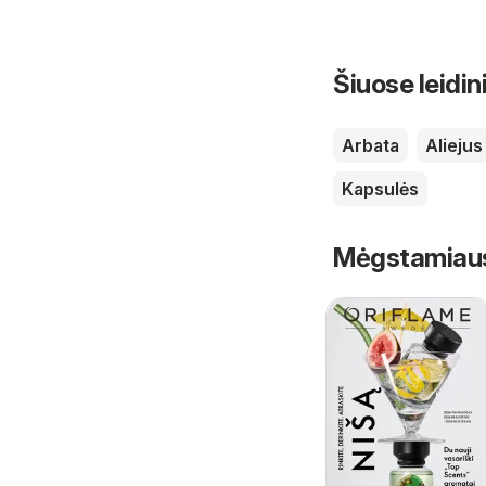
Šiuose leidin
Arbata
Aliejus
Kapsulės
Mėgstamiausi 