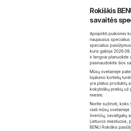
Rokiškis BENU
savaitės spe
Apsipirkti puikiomis 
naujausius specialius
specialius pasiūlymus,
kuris galioja 2026.08
ir lengvai planuokite 
pasinaudokite šios sa
Mūsų svetainėje patei
lojalumo kortelių tur
yra platus produktų as
kokybiškų prekių už p
mieste.
Norite sužinoti, koks
rasti mūsų svetainėje 
švenčių, savaitgalių ar
Lietuvos miestuose, pv
BENU Rokiškis pasiūl