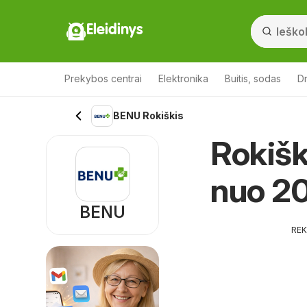
Eleidinys
Prekybos centrai
Elektronika
Buitis, sodas
Dr
BENU Rokiškis
Rokišk
nuo 20
BENU
RE