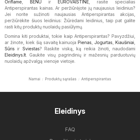
Oriflame
,
BENU
ir
EUROVAISTINĖ
, rasite specialias
Antiperspirantas kainas. Ar peržiūrėjote jų naujausius leidinius?
Jei norite sužinoti naujausias Antiperspirantas akcijas,
peržiūrėkite šiuos leidinius: Žiūrėdami leidinius, taip pat galite
rasti kitų produktų nuolaidų pasiūlymų.
Domina kiti produktai, tokie kaip Antiperspirantas? Pavyzdžiui,
ar žinote, kiek šią savaitę kainuoja
Pienas
,
Jogurtas
,
Kiaušiniai
,
Sūris
ir
Sviestas
? Raskite viską, ką reikia žinoti, naudodami
Eleidinys.lt
. Gaukite visų pagrindinių ir mažesnių parduotuvių
nuolaidų apžvalgą vienoje vietoje.
Namai
Produktų sąrašas
Antiperspirantas
Eleidinys
FAQ