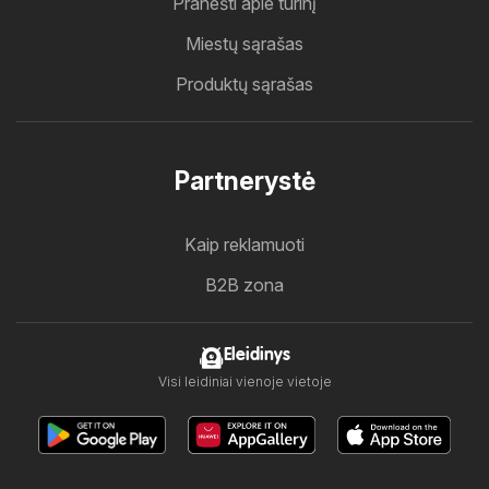
Pranešti apie turinį
Miestų sąrašas
Produktų sąrašas
Partnerystė
Kaip reklamuoti
B2B zona
Eleidinys
Visi leidiniai vienoje vietoje