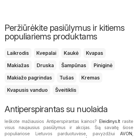
Peržiūrėkite pasiūlymus ir kitiems
populiariems produktams
Laikrodis
Kvepalai
Kaukė
Kvapas
Makiažas
Druska
Šampūnas
Piniginė
Makiažo pagrindas
Tušas
Kremas
Kvapusis vanduo
Šveitiklis
Antiperspirantas su nuolaida
Ieškote mažiausios Antiperspirantas kainos?
Eleidinys.lt
rasite
visus naujausius pasiūlymus ir akcijas. Šią savaitę šiose
populiariose Lietuvos parduotuvėse, pavyzdžiui
AVON
,