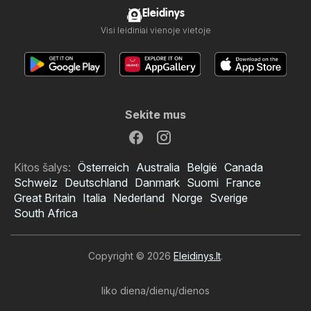
Eleidinys
Visi leidiniai vienoje vietoje
Sekite mus
Kitos šalys:
Österreich
Australia
België
Canada
Schweiz
Deutschland
Danmark
Suomi
France
Great Britain
Italia
Nederland
Norge
Sverige
South Africa
Copyright © 2026
Eleidinys.lt
.
liko diena/dienų/dienos