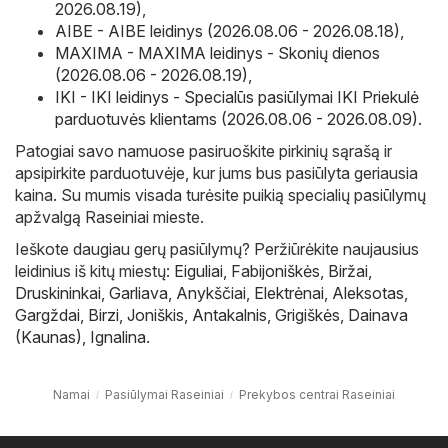
2026.08.19)
,
AIBE - AIBE leidinys (2026.08.06 - 2026.08.18)
,
MAXIMA - MAXIMA leidinys - Skonių dienos
(2026.08.06 - 2026.08.19)
,
IKI - IKI leidinys - Specialūs pasiūlymai IKI Priekulė
parduotuvės klientams (2026.08.06 - 2026.08.09)
.
Patogiai savo namuose pasiruoškite pirkinių sąrašą ir
apsipirkite parduotuvėje, kur jums bus pasiūlyta geriausia
kaina. Su mumis visada turėsite puikią specialių pasiūlymų
apžvalgą Raseiniai mieste.
Ieškote daugiau gerų pasiūlymų? Peržiūrėkite naujausius
leidinius iš kitų miestų:
Eiguliai
,
Fabijoniškės
,
Biržai
,
Druskininkai
,
Garliava
,
Anykščiai
,
Elektrėnai
,
Aleksotas
,
Gargždai
,
Birzi
,
Joniškis
,
Antakalnis
,
Grigiškės
,
Dainava
(Kaunas)
,
Ignalina
.
Namai
Pasiūlymai Raseiniai
Prekybos centrai Raseiniai