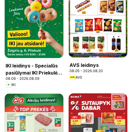
AVS leidinys
IKI leidinys - Specialūs
08.05 - 2026.08.20
pasiūlymai IKI Priekulė
AVS
08.06 - 2026.08.09
parduotuvės klientams
IKI