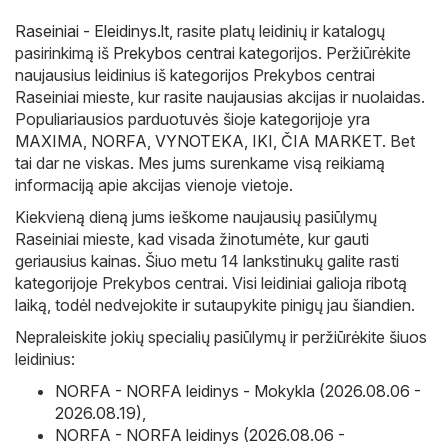
Raseiniai - Eleidinys.lt
, rasite platų leidinių ir katalogų
pasirinkimą iš
Prekybos centrai
kategorijos. Peržiūrėkite
naujausius leidinius iš kategorijos Prekybos centrai
Raseiniai mieste, kur rasite naujausias akcijas ir nuolaidas.
Populiariausios parduotuvės šioje kategorijoje yra
MAXIMA
,
NORFA
,
VYNOTEKA
,
IKI
,
ČIA MARKET
. Bet
tai dar ne viskas. Mes jums surenkame visą reikiamą
informaciją apie akcijas vienoje vietoje.
Kiekvieną dieną jums ieškome naujausių pasiūlymų
Raseiniai mieste, kad visada žinotumėte, kur gauti
geriausius kainas. Šiuo metu 14 lankstinukų galite rasti
kategorijoje Prekybos centrai. Visi leidiniai galioja ribotą
laiką, todėl nedvejokite ir sutaupykite pinigų jau šiandien.
Nepraleiskite jokių specialių pasiūlymų ir peržiūrėkite šiuos
leidinius:
NORFA - NORFA leidinys - Mokykla (2026.08.06 -
2026.08.19)
,
NORFA - NORFA leidinys (2026.08.06 -