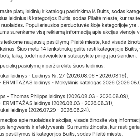
 rasite platų leidinių ir katalogų pasirinkimą iš
Buitis, sodas
katego
us leidinius iš kategorijos Buitis, sodas Pilaitė mieste, kur rasite
r nuolaidas. Populiariausios parduotuvės šioje kategorijoje yra . 
jums surenkame visą reikiamą informaciją apie akcijas vienoje vi
s ieškome naujausių pasiūlymų Pilaitė mieste, kad visada žino
 kainas. Šiuo metu 14 lankstinukų galite rasti kategorijoje Buitis,
a ribotą laiką, todėl nedvejokite ir sutaupykite pinigų jau šiandien.
pecialių pasiūlymų ir peržiūrėkite šiuos leidinius:
ukai leidinys - Leidinys Nr. 27 (2026.08.06 - 2026.08.19)
,
ERMITAŽAS leidinys - Mokyklinis katalogas 2026 (2026.08.
ps - Thomas Philipps leidinys (2026.08.03 - 2026.08.09)
,
ERMITAŽAS leidinys (2026.08.03 - 2026.08.31)
,
ukai leidinys (2026.07.29 - 2026.08.24)
.
macijos apie nuolaidas ir akcijas, visada žinosite visą informaci
ps lengvesnis ir efektyvesnis. Su mumis žinosite, kur rasti geri
ius pasiūlymus iš kategorijos Buitis, sodas Pilaitė mieste.