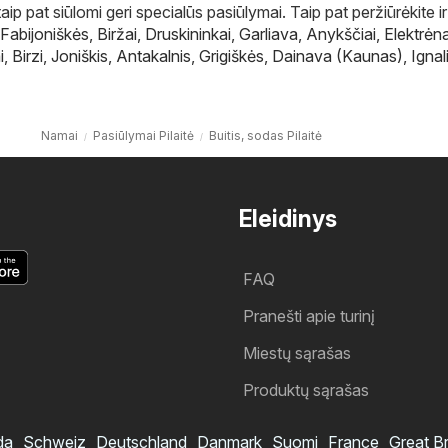
ip pat siūlomi geri specialūs pasiūlymai. Taip pat peržiūrėkite ir
Fabijoniškės
,
Biržai
,
Druskininkai
,
Garliava
,
Anykščiai
,
Elektrėna
i
,
Birzi
,
Joniškis
,
Antakalnis
,
Grigiškės
,
Dainava (Kaunas)
,
Ignal
Namai
Pasiūlymai Pilaitė
Buitis, sodas Pilaitė
Eleidinys
FAQ
Pranešti apie turinį
Miestų sąrašas
Produktų sąrašas
da
Schweiz
Deutschland
Danmark
Suomi
France
Great Br