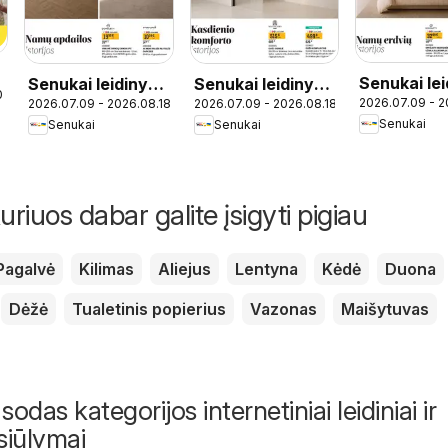
Senukai lei
Senukai leidinys -
Senukai leidinys -
0
2026.07.09 - 2
2026.07.09 - 2026.08.18
2026.07.09 - 2026.08.18
Leidinys Nr
Leidinys Nr. 23
Leidinys Nr. 22
Senukai
Senukai
Senukai
uriuos dabar galite įsigyti pigiau
Pagalvė
Kilimas
Aliejus
Lentyna
Kėdė
Duona
Dėžė
Tualetinis popierius
Vazonas
Maišytuvas
, sodas kategorijos internetiniai leidiniai ir
siūlymai