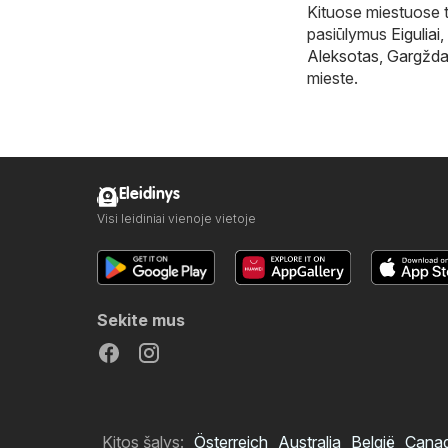
Kituose miestuose ta
pasiūlymus
Eiguliai
,
Aleksotas
,
Gargžda
mieste.
Eleidinys
Visi leidiniai vienoje vietoje
Sekite mus
Kitos šalys:
Österreich
Australia
België
Cana