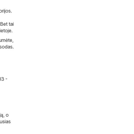
rijos.
Bet tai
etoje.
tumėte,
 sodas.
03 -
ją, o
ausias