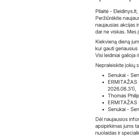
Pilaitė - Eleidinys.lt
,
Peržiūrėkite naujausi
naujausias akcijas i
dar ne viskas. Mes 
Kiekvieną dieną jum
kur gauti geriausius
Visi leidiniai galioj
Nepraleiskite jokių s
Senukai - Sen
ERMITAŽAS - 
2026.08.31)
,
Thomas Philip
ERMITAŽAS - 
Senukai - Sen
Dėl naujausios infor
apsipirkimas jums ta
nuolaidas ir special