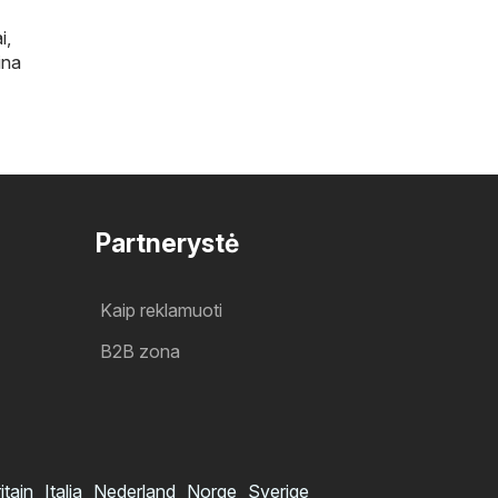
i
,
ina
Partnerystė
Kaip reklamuoti
B2B zona
itain
Italia
Nederland
Norge
Sverige