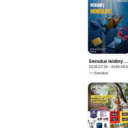
Senukai leidinys 
2026.07.29 - 2026.09.
Leidinys Nr. 25
Senukai