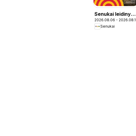
Senukai leidinys 
2026.08.06 - 2026.08.
Leidinys Nr. 27
Senukai