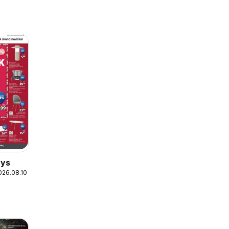
nys
026.08.10