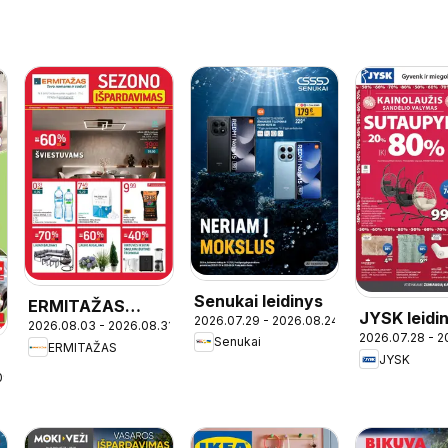
Senukai leidinys
ERMITAŽAS
JYSK leidi
2026.07.29 - 2026.08.24
2026.08.03 - 2026.08.31
leidinys
2026.07.28 - 2
Senukai
ERMITAŽAS
JYSK
09