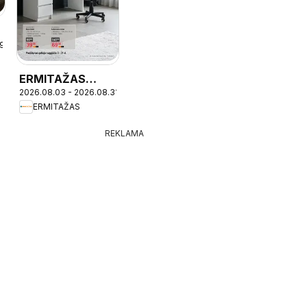
-
19
ERMITAŽAS
2026.08.03 - 2026.08.31
leidinys -
ERMITAŽAS
Mokyklinis
katalogas 2026
REKLAMA