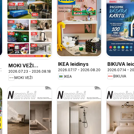
BIKUVA lei
-
IKEA leidinys
MOKI VEŽI
2026.07.14 - 2
07
2026.07.17 - 2026.08.20
2026.07.23 - 2026.08.18
leidinys
BIKUVA
IKEA
MOKI VEŽI