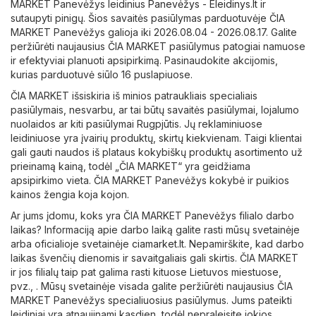
MARKET Panevėžys leidinius
Panevėžys - Eleidinys.lt
ir
sutaupyti pinigų. Šios savaitės pasiūlymas parduotuvėje ČIA
MARKET Panevėžys galioja iki 2026.08.04 - 2026.08.17. Galite
peržiūrėti naujausius ČIA MARKET pasiūlymus patogiai namuose
ir efektyviai planuoti apsipirkimą. Pasinaudokite akcijomis,
kurias parduotuvė siūlo 16 puslapiuose.
ČIA MARKET išsiskiria iš minios patraukliais specialiais
pasiūlymais, nesvarbu, ar tai būtų savaitės pasiūlymai, lojalumo
nuolaidos ar kiti pasiūlymai Rugpjūtis. Jų reklaminiuose
leidiniuose yra įvairių produktų, skirtų kiekvienam. Taigi klientai
gali gauti naudos iš plataus kokybiškų produktų asortimento už
prieinamą kainą, todėl „ČIA MARKET“ yra geidžiama
apsipirkimo vieta. ČIA MARKET Panevėžys kokybė ir puikios
kainos žengia koja kojon.
Ar jums įdomu, koks yra ČIA MARKET Panevėžys filialo darbo
laikas? Informaciją apie darbo laiką galite rasti mūsų svetainėje
arba oficialioje svetainėje
ciamarket.lt
. Nepamirškite, kad darbo
laikas švenčių dienomis ir savaitgaliais gali skirtis. ČIA MARKET
ir jos filialų taip pat galima rasti kituose Lietuvos miestuose,
pvz., . Mūsų svetainėje visada galite peržiūrėti naujausius ČIA
MARKET Panevėžys specialiuosius pasiūlymus. Jums pateikti
leidiniai yra atnaujinami kasdien, todėl nepraleisite jokios