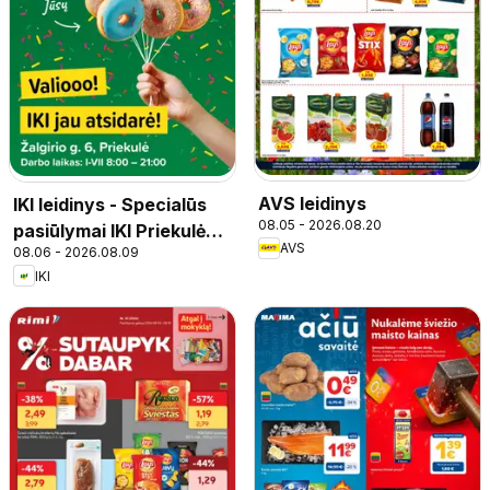
AVS leidinys
IKI leidinys - Specialūs
08.05 - 2026.08.20
pasiūlymai IKI Priekulė
AVS
08.06 - 2026.08.09
parduotuvės klientams
IKI