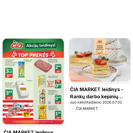
ČIA MARKET leidinys -
Rankų darbo kepinių
nuo ketvirtadienio 2026.07.02
katalogas
ČIA MARKET
ČIA MARKET leidinys