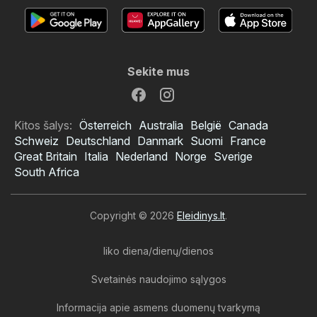
Sekite mus
Kitos šalys:
Österreich
Australia
België
Canada
Schweiz
Deutschland
Danmark
Suomi
France
Great Britain
Italia
Nederland
Norge
Sverige
South Africa
Copyright © 2026
Eleidinys.lt
.
liko diena/dienų/dienos
Svetainės naudojimo sąlygos
Informacija apie asmens duomenų tvarkymą