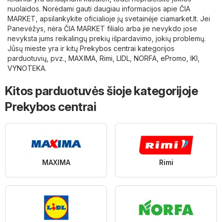
nuolaidos. Norėdami gauti daugiau informacijos apie ČIA
MARKET, apsilankykite oficialioje jų svetainėje
ciamarket.lt
. Jei
Panevėžys, nėra ČIA MARKET filialo arba jie nevykdo jose
nevyksta jums reikalingų prekių išpardavimo, jokių problemų.
Jūsų mieste yra ir kitų
Prekybos centrai
kategorijos
parduotuvių, pvz.,
MAXIMA
,
Rimi
,
LIDL
,
NORFA
,
ePromo
,
IKI
,
VYNOTEKA
.
Kitos parduotuvės šioje kategorijoje
Prekybos centrai
MAXIMA
Rimi