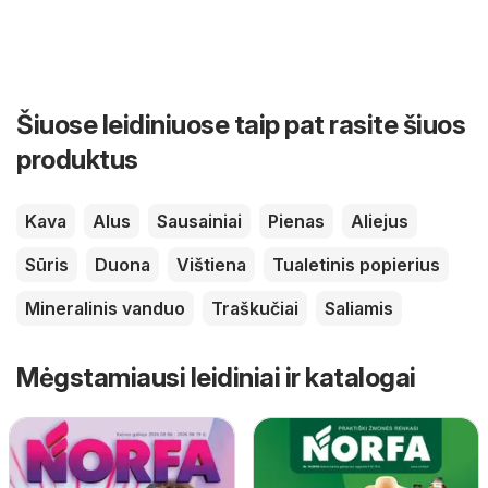
Šiuose leidiniuose taip pat rasite šiuos
produktus
Kava
Alus
Sausainiai
Pienas
Aliejus
Sūris
Duona
Vištiena
Tualetinis popierius
Mineralinis vanduo
Traškučiai
Saliamis
Mėgstamiausi leidiniai ir katalogai