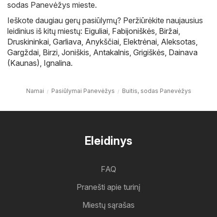
sodas Panevėžys mieste.
Ieškote daugiau gerų pasiūlymų? Peržiūrėkite naujausius
leidinius iš kitų miestų:
Eiguliai
,
Fabijoniškės
,
Biržai
,
Druskininkai
,
Garliava
,
Anykščiai
,
Elektrėnai
,
Aleksotas
,
Gargždai
,
Birzi
,
Joniškis
,
Antakalnis
,
Grigiškės
,
Dainava
(Kaunas)
,
Ignalina
.
Namai
Pasiūlymai Panevėžys
Buitis, sodas Panevėžys
Eleidinys
FAQ
Pranešti apie turinį
Miestų sąrašas