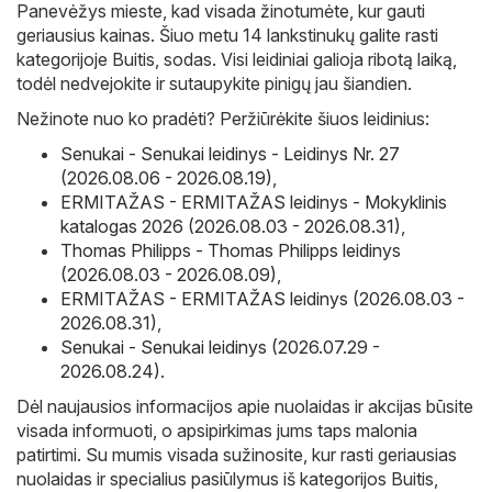
Panevėžys mieste, kad visada žinotumėte, kur gauti
geriausius kainas. Šiuo metu 14 lankstinukų galite rasti
kategorijoje Buitis, sodas. Visi leidiniai galioja ribotą laiką,
todėl nedvejokite ir sutaupykite pinigų jau šiandien.
Nežinote nuo ko pradėti? Peržiūrėkite šiuos leidinius:
Senukai - Senukai leidinys - Leidinys Nr. 27
(2026.08.06 - 2026.08.19)
,
ERMITAŽAS - ERMITAŽAS leidinys - Mokyklinis
katalogas 2026 (2026.08.03 - 2026.08.31)
,
Thomas Philipps - Thomas Philipps leidinys
(2026.08.03 - 2026.08.09)
,
ERMITAŽAS - ERMITAŽAS leidinys (2026.08.03 -
2026.08.31)
,
Senukai - Senukai leidinys (2026.07.29 -
2026.08.24)
.
Dėl naujausios informacijos apie nuolaidas ir akcijas būsite
visada informuoti, o apsipirkimas jums taps malonia
patirtimi. Su mumis visada sužinosite, kur rasti geriausias
nuolaidas ir specialius pasiūlymus iš kategorijos Buitis,