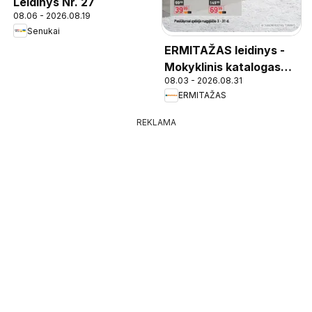
Leidinys Nr. 27
08.06 - 2026.08.19
Senukai
ERMITAŽAS leidinys -
Mokyklinis katalogas
08.03 - 2026.08.31
2026
ERMITAŽAS
REKLAMA