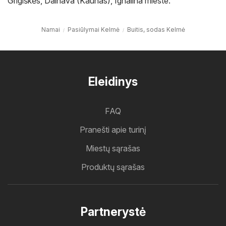
Grigiškės
,
Dainava (Kaunas)
,
Ignalina
mieste.
Namai
Pasiūlymai Kelmė
Buitis, sodas Kelmė
Eleidinys
FAQ
Pranešti apie turinį
Miestų sąrašas
Produktų sąrašas
Partnerystė