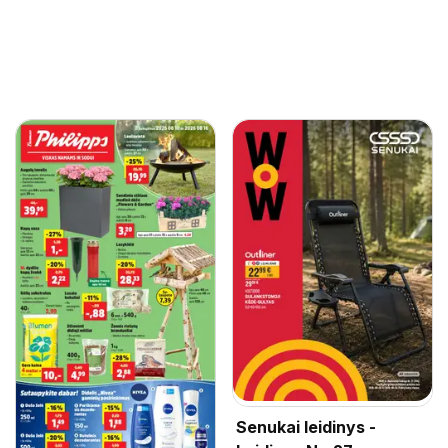
Senukai leidinys -