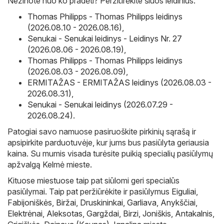
Nežinote nuo ko pradėti? Peržiūrėkite šiuos leidinius:
Thomas Philipps - Thomas Philipps leidinys
(2026.08.10 - 2026.08.16)
,
Senukai - Senukai leidinys - Leidinys Nr. 27
(2026.08.06 - 2026.08.19)
,
Thomas Philipps - Thomas Philipps leidinys
(2026.08.03 - 2026.08.09)
,
ERMITAŽAS - ERMITAŽAS leidinys (2026.08.03 -
2026.08.31)
,
Senukai - Senukai leidinys (2026.07.29 -
2026.08.24)
.
Patogiai savo namuose pasiruoškite pirkinių sąrašą ir
apsipirkite parduotuvėje, kur jums bus pasiūlyta geriausia
kaina. Su mumis visada turėsite puikią specialių pasiūlymų
apžvalgą Kelmė mieste.
Kituose miestuose taip pat siūlomi geri specialūs
pasiūlymai. Taip pat peržiūrėkite ir pasiūlymus
Eiguliai
,
Fabijoniškės
,
Biržai
,
Druskininkai
,
Garliava
,
Anykščiai
,
Elektrėnai
,
Aleksotas
,
Gargždai
,
Birzi
,
Joniškis
,
Antakalnis
,