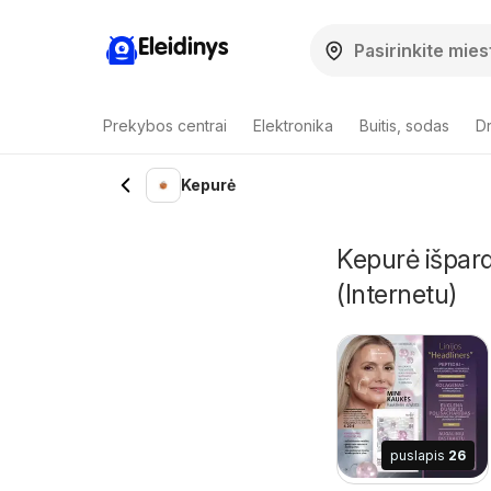
Eleidinys
Prekybos centrai
Elektronika
Buitis, sodas
Dr
Kepurė
Kepurė išpard
(Internetu)
puslapis
26