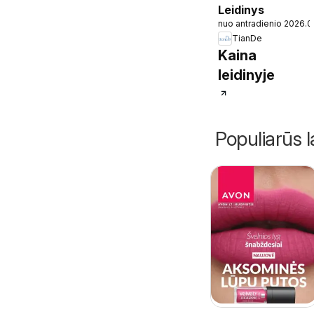
Leidinys
nuo antradienio 2026.0
TianDe
Kaina
leidinyje
Populiarūs l