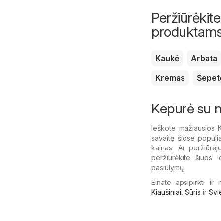
Peržiūrėkite
produktam
Kaukė
Arbata
Kremas
Šepetė
Kepurė su n
Ieškote mažiausios
savaitę šiose popul
kainas. Ar peržiūrėj
peržiūrėkite šiuos l
pasiūlymų.
Einate apsipirkti ir
Kiaušiniai
,
Sūris
ir
Svi