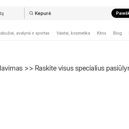
Paieš
abužiai, avalynė ir sportas
Vaistai, kosmetika
Kitos
Blog
avimas >> Raskite visus specialius pasiūl