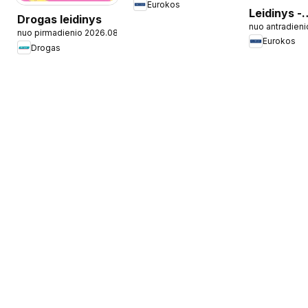
Eurokos
Leidinys -
Drogas leidinys
nuo antradieni
Korėjietišk
nuo pirmadienio 2026.08.03
Eurokos
kosmetika
Drogas