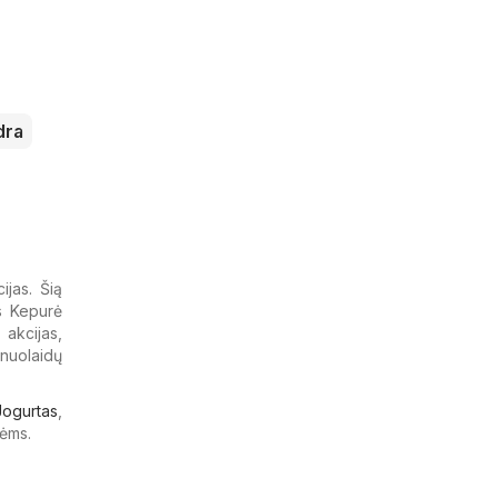
dra
ijas. Šią
as Kepurė
 akcijas,
 nuolaidų
Jogurtas
,
ėms.