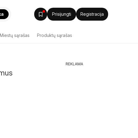
ka
Prisijungti
Registracija
Miestų sąrašas
Produktų sąrašas
REKLAMA
ymus