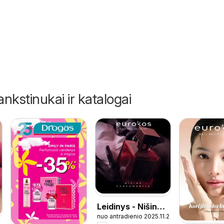
2.10
ankstinukai ir katalogai
Leidinys - Nišinė
nuo antradienio 2025.11.25
parfumerija