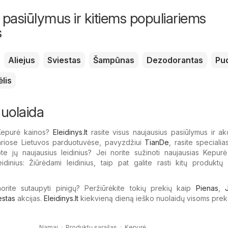
 pasiūlymus ir kitiems populiariems
s
Aliejus
Sviestas
Šampūnas
Dezodorantas
Pu
lis
uolaida
 Kepurė kainos?
Eleidinys.lt
rasite visus naujausius pasiūlymus ir akc
iariose Lietuvos parduotuvėse, pavyzdžiui
TianDe
, rasite speciali
ote jų naujausius leidinius? Jei norite sužinoti naujausias Kepurė
eidinius: Žiūrėdami leidinius, taip pat galite rasti kitų produktų
 norite sutaupyti pinigų? Peržiūrėkite tokių prekių kaip
Pienas
,
estas
akcijas.
Eleidinys.lt
kiekvieną dieną ieško nuolaidų visoms prek
Namai
Produktų sąrašas
Kepurė