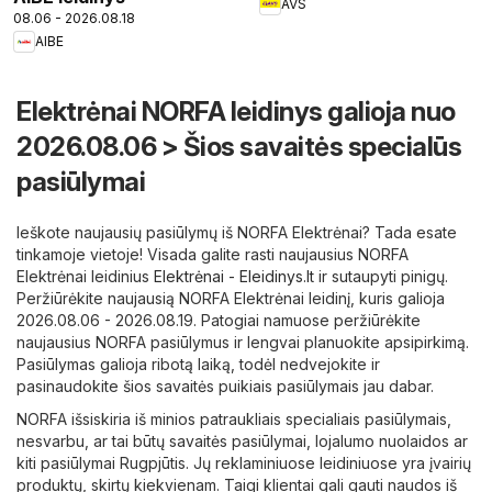
AVS
08.06 - 2026.08.18
AIBE
Elektrėnai NORFA leidinys galioja nuo
2026.08.06 > Šios savaitės specialūs
pasiūlymai
Ieškote naujausių pasiūlymų iš NORFA Elektrėnai? Tada esate
tinkamoje vietoje! Visada galite rasti naujausius NORFA
Elektrėnai leidinius
Elektrėnai - Eleidinys.lt
ir sutaupyti pinigų.
Peržiūrėkite naujausią NORFA Elektrėnai leidinį, kuris galioja
2026.08.06 - 2026.08.19. Patogiai namuose peržiūrėkite
naujausius NORFA pasiūlymus ir lengvai planuokite apsipirkimą.
Pasiūlymas galioja ribotą laiką, todėl nedvejokite ir
pasinaudokite šios savaitės puikiais pasiūlymais jau dabar.
NORFA išsiskiria iš minios patraukliais specialiais pasiūlymais,
nesvarbu, ar tai būtų savaitės pasiūlymai, lojalumo nuolaidos ar
kiti pasiūlymai Rugpjūtis. Jų reklaminiuose leidiniuose yra įvairių
produktų, skirtų kiekvienam. Taigi klientai gali gauti naudos iš