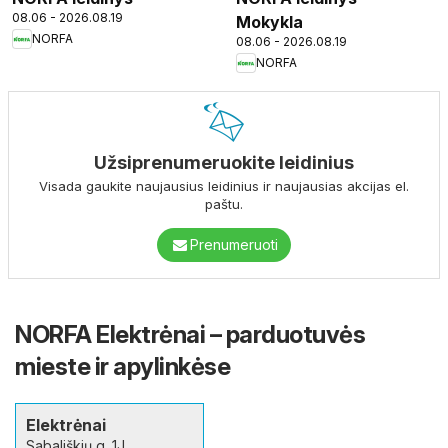
08.06 - 2026.08.19
Mokykla
NORFA
08.06 - 2026.08.19
NORFA
Užsiprenumeruokite leidinius
Visada gaukite naujausius leidinius ir naujausias akcijas el.
paštu.
Prenumeruoti
NORFA Elektrėnai – parduotuvės
mieste ir apylinkėse
Elektrėnai
Sabališkių g. 1J