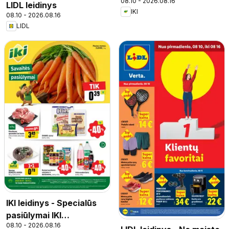
08.10 - 2026.08.16
parduotuvės klientams
LIDL leidinys
IKI
08.10 - 2026.08.16
LIDL
IKI leidinys - Specialūs
pasiūlymai IKI
08.10 - 2026.08.16
parduotuvės klientams