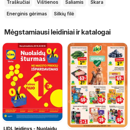
Traškučiai
Vištienos
Saliamis
Skara
Energinis gėrimas
Silkių filė
Mėgstamiausi leidiniai ir katalogai
LIDL leidinys - Nuolaidų