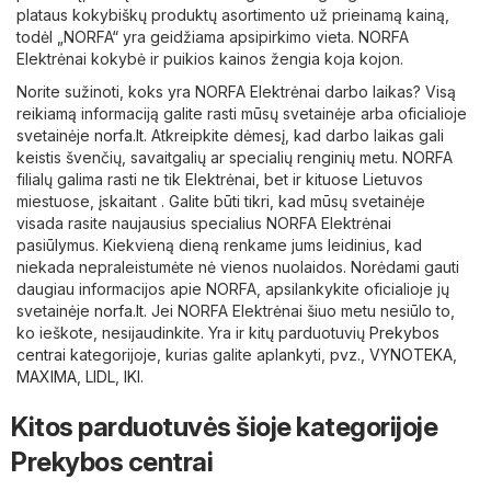
plataus kokybiškų produktų asortimento už prieinamą kainą,
todėl „NORFA“ yra geidžiama apsipirkimo vieta. NORFA
Elektrėnai kokybė ir puikios kainos žengia koja kojon.
Norite sužinoti, koks yra NORFA Elektrėnai darbo laikas? Visą
reikiamą informaciją galite rasti mūsų svetainėje arba oficialioje
svetainėje
norfa.lt
. Atkreipkite dėmesį, kad darbo laikas gali
keistis švenčių, savaitgalių ar specialių renginių metu. NORFA
filialų galima rasti ne tik Elektrėnai, bet ir kituose Lietuvos
miestuose, įskaitant . Galite būti tikri, kad mūsų svetainėje
visada rasite naujausius specialius NORFA Elektrėnai
pasiūlymus. Kiekvieną dieną renkame jums leidinius, kad
niekada nepraleistumėte nė vienos nuolaidos. Norėdami gauti
daugiau informacijos apie NORFA, apsilankykite oficialioje jų
svetainėje
norfa.lt
. Jei NORFA Elektrėnai šiuo metu nesiūlo to,
ko ieškote, nesijaudinkite. Yra ir kitų parduotuvių
Prekybos
centrai
kategorijoje, kurias galite aplankyti, pvz.,
VYNOTEKA
,
MAXIMA
,
LIDL
,
IKI
.
Kitos parduotuvės šioje kategorijoje
Prekybos centrai