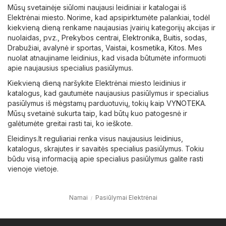
Mūsų svetainėje siūlomi naujausi leidiniai ir katalogai iš
Elektrėnai miesto. Norime, kad apsipirktumėte palankiai, todėl
kiekvieną dieną renkame naujausias įvairių kategorijų akcijas ir
nuolaidas, pvz.,
Prekybos centrai
,
Elektronika
,
Buitis, sodas
,
Drabužiai, avalynė ir sportas
,
Vaistai, kosmetika
,
Kitos
. Mes
nuolat atnaujiname leidinius, kad visada būtumėte informuoti
apie naujausius specialius pasiūlymus.
Kiekvieną dieną naršykite Elektrėnai miesto leidinius ir
katalogus, kad gautumėte naujausius pasiūlymus ir specialius
pasiūlymus iš mėgstamų parduotuvių, tokių kaip
VYNOTEKA
.
Mūsų svetainė sukurta taip, kad būtų kuo patogesnė ir
galėtumėte greitai rasti tai, ko ieškote.
Eleidinys.lt reguliariai renka visus naujausius leidinius,
katalogus, skrajutes ir savaitės specialius pasiūlymus. Tokiu
būdu visą informaciją apie specialius pasiūlymus galite rasti
vienoje vietoje.
Namai
Pasiūlymai Elektrėnai