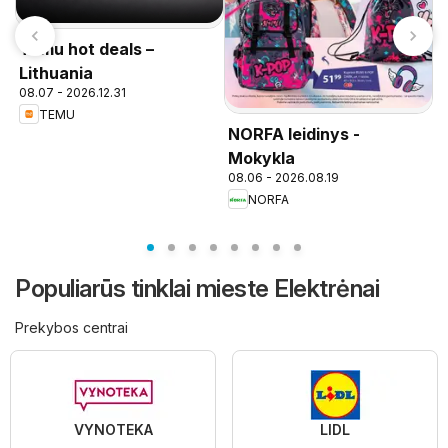
Temu hot deals –
Lithuania
08.07 - 2026.12.31
TEMU
NORFA leidinys -
P
n
Mokykla
08.06 - 2026.08.19
NORFA
Populiarūs tinklai mieste Elektrėnai
Prekybos centrai
VYNOTEKA
LIDL