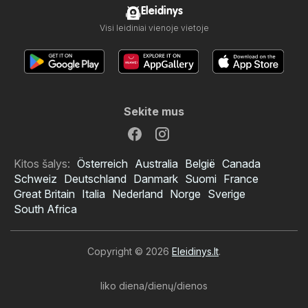
Eleidinys
Visi leidiniai vienoje vietoje
Sekite mus
Kitos šalys:
Österreich
Australia
België
Canada
Schweiz
Deutschland
Danmark
Suomi
France
Great Britain
Italia
Nederland
Norge
Sverige
South Africa
Copyright © 2026
Eleidinys.lt
.
liko diena/dienų/dienos