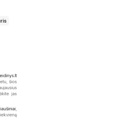
ris
eidinys.lt
etu, šios
aujausius
ėkite jas
iaušiniai
,
kiekvieną