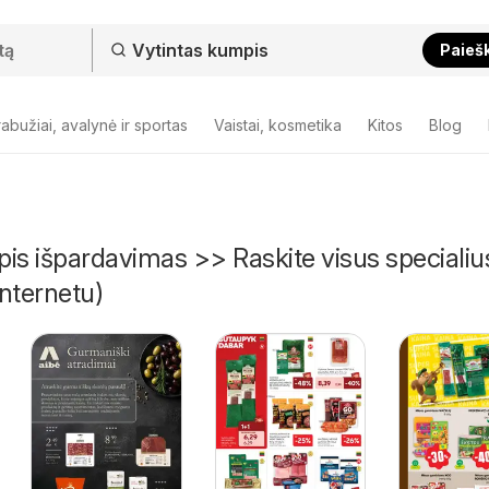
Paieš
abužiai, avalynė ir sportas
Vaistai, kosmetika
Kitos
Blog
is išpardavimas >> Raskite visus specialiu
nternetu)