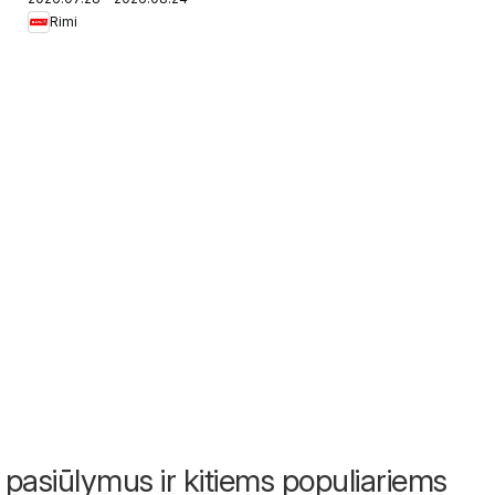
Grožio pasiūlymai
Rimi
 pasiūlymus ir kitiems populiariems