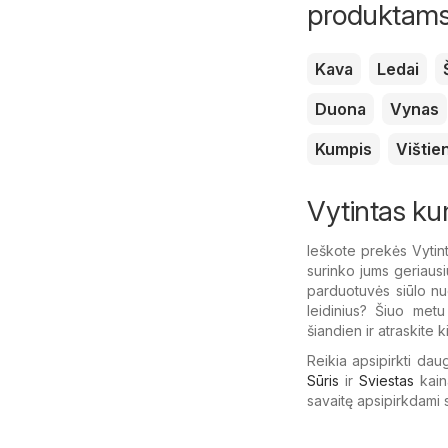
produktam
Kava
Ledai
Duona
Vynas
Kumpis
Vištie
Vytintas ku
Ieškote prekės Vytin
surinko jums geriaus
parduotuvės siūlo nuo
leidinius? Šiuo metu
šiandien ir atraskite k
Reikia apsipirkti dau
Sūris
ir
Sviestas
kain
savaitę apsipirkdami 