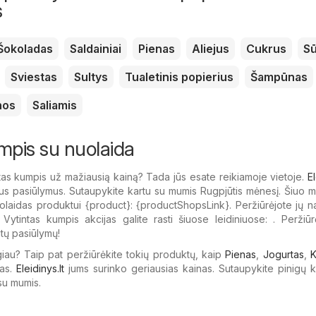
s
Šokoladas
Saldainiai
Pienas
Aliejus
Cukrus
Sū
Sviestas
Sultys
Tualetinis popierius
Šampūnas
nos
Saliamis
mpis su nuolaida
tas kumpis už mažiausią kainą? Tada jūs esate reikiamoje vietoje.
El
ius pasiūlymus. Sutaupykite kartu su mumis Rugpjūtis mėnesį. Šiuo m
laidas produktui {​product}: {​productShopsLink}. Peržiūrėjote jų n
 Vytintas kumpis akcijas galite rasti šiuose leidiniuose: . Peržiūr
itų pasiūlymų!
giau? Taip pat peržiūrėkite tokių produktų, kaip
Pienas
,
Jogurtas
,
K
as.
Eleidinys.lt
jums surinko geriausias kainas. Sutaupykite pinigų 
su mumis.