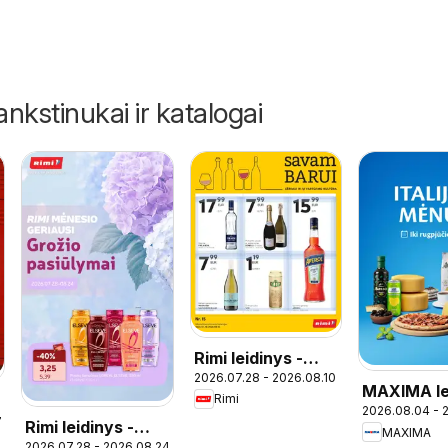
ankstinukai ir katalogai
Rimi leidinys -
2026.07.28 - 2026.08.10
Alkoholinių
MAXIMA le
Rimi
gėrimų
2026.08.04 - 
- Italijos 
7
Rimi leidinys -
MAXIMA
2026.07.28 - 2026.08.24