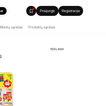
ka
Prisijungti
Registracija
Miestų sąrašas
Produktų sąrašas
REKLAMA
s