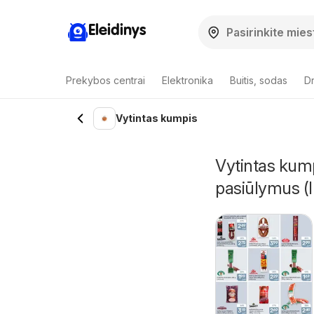
Eleidinys
Prekybos centrai
Elektronika
Buitis, sodas
Dr
Vytintas kumpis
Vytintas kump
pasiūlymus (I