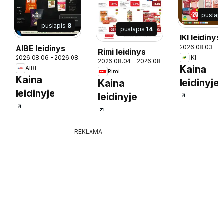
pusla
puslapis
8
puslapis
14
IKI leidiny
AIBE leidinys
2026.08.03 -
19
Rimi leidinys
IKI
2026.08.06 - 2026.08.18
2026.08.04 - 2026.08.10
Kaina
AIBE
Rimi
Kaina
leidinyj
Kaina
leidinyje
leidinyje
REKLAMA