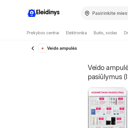
Eleidinys
Prekybos centrai
Elektronika
Buitis, sodas
Dr
Veido ampulės
Veido ampulės
pasiūlymus (I