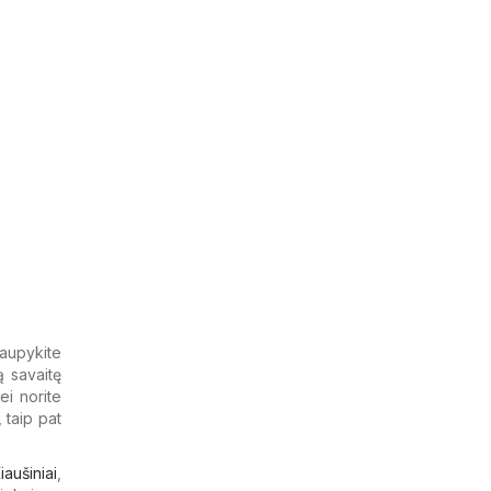
taupykite
ą savaitę
ei norite
 taip pat
iaušiniai
,