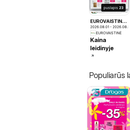
puslapis
23
EUROVAISTINĖ
2026.08.01 - 2026.08.3
leidinys
EUROVAISTINĖ
Kaina
leidinyje
Populiarūs l