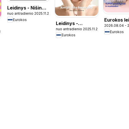
Leidinys - Nišinė
nuo antradienio 2025.11.25
parfumerija
Eurokos le
Eurokos
Leidinys -
2026.08.04 - 
nuo antradienio 2025.11.25
Korėjietiška
8.03
Eurokos
Eurokos
kosmetika