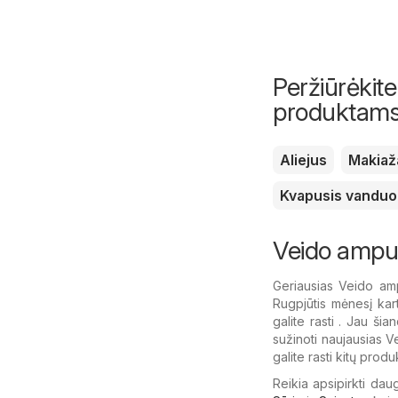
Peržiūrėkite
produktam
Aliejus
Makiaž
Kvapusis vanduo
Veido ampul
Geriausias Veido amp
Rugpjūtis mėnesį kart
galite rasti . Jau ši
sužinoti naujausias Ve
galite rasti kitų prod
Reikia apsipirkti dau