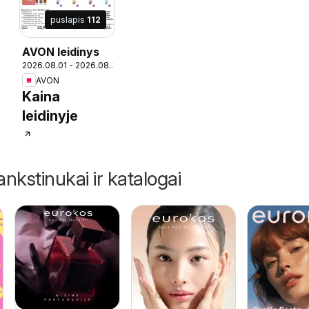
puslapis
112
AVON leidinys
1
2026.08.01 - 2026.08.31
AVON
Kaina
leidinyje
ankstinukai ir katalogai