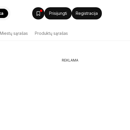
ka
Prisijungti
Registracija
Miestų sąrašas
Produktų sąrašas
REKLAMA