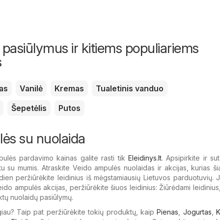
 pasiūlymus ir kitiems populiariems
s
as
Vanilė
Kremas
Tualetinis vanduo
Šepetėlis
Putos
ės su nuolaida
ulės pardavimo kainas galite rasti tik
Eleidinys.lt
. Apsipirkite ir su
u su mumis. Atraskite Veido ampulės nuolaidas ir akcijas, kurias ši
andien peržiūrėkite leidinius iš mėgstamiausių Lietuvos parduotuvių. J
ido ampulės akcijas, peržiūrėkite šiuos leidinius: Žiūrėdami leidinius,
uktų nuolaidų pasiūlymų.
giau? Taip pat peržiūrėkite tokių produktų, kaip
Pienas
,
Jogurtas
,
K