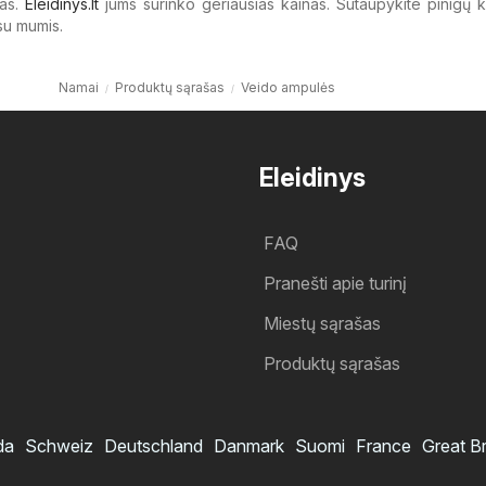
as.
Eleidinys.lt
jums surinko geriausias kainas. Sutaupykite pinigų 
su mumis.
Namai
Produktų sąrašas
Veido ampulės
Eleidinys
FAQ
Pranešti apie turinį
Miestų sąrašas
Produktų sąrašas
da
Schweiz
Deutschland
Danmark
Suomi
France
Great Br