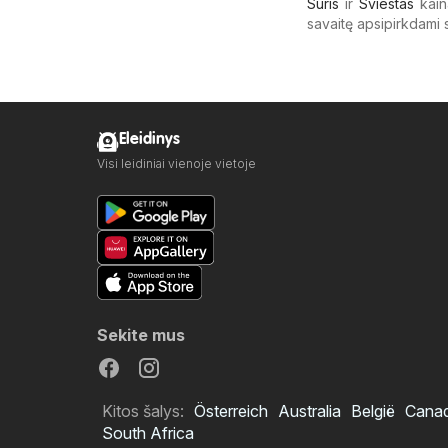
Sūris
ir
Sviestas
kain
savaitę apsipirkdami 
Eleidinys
Visi leidiniai vienoje vietoje
Sekite mus
Kitos šalys:
Österreich
Australia
België
Cana
South Africa