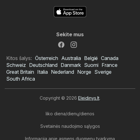
Sekite mus
Kitos šalys:
Österreich
Australia
België
Canada
Schweiz
Deutschland
Danmark
Suomi
France
Great Britain
Italia
Nederland
Norge
Sverige
South Africa
Copyright © 2026
Eleidinys.lt
.
liko diena/dienų/dienos
Svetainės naudojimo sąlygos
Informacija apie asmens duomenų tvarkymą