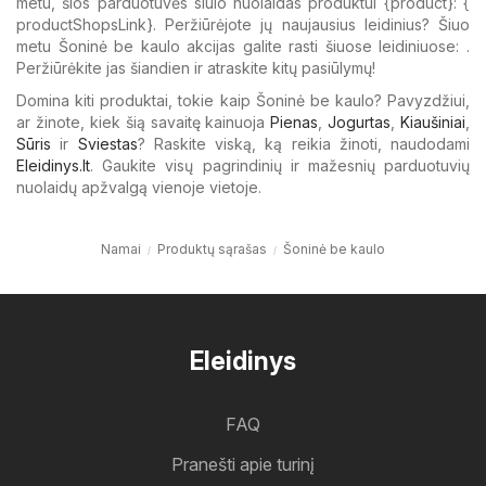
metu, šios parduotuvės siūlo nuolaidas produktui {​product}: {​
productShopsLink}. Peržiūrėjote jų naujausius leidinius? Šiuo
metu Šoninė be kaulo akcijas galite rasti šiuose leidiniuose: .
Peržiūrėkite jas šiandien ir atraskite kitų pasiūlymų!
Domina kiti produktai, tokie kaip Šoninė be kaulo? Pavyzdžiui,
ar žinote, kiek šią savaitę kainuoja
Pienas
,
Jogurtas
,
Kiaušiniai
,
Sūris
ir
Sviestas
? Raskite viską, ką reikia žinoti, naudodami
Eleidinys.lt
. Gaukite visų pagrindinių ir mažesnių parduotuvių
nuolaidų apžvalgą vienoje vietoje.
Namai
Produktų sąrašas
Šoninė be kaulo
Eleidinys
FAQ
Pranešti apie turinį