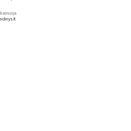
 kainuoja
eidinys.lt
.