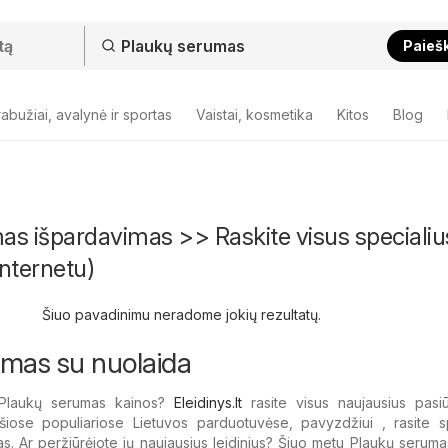
Paieš
abužiai, avalynė ir sportas
Vaistai, kosmetika
Kitos
Blog
as išpardavimas >> Raskite visus specialiu
nternetu)
Šiuo pavadinimu neradome jokių rezultatų.
mas su nuolaida
 Plaukų serumas kainos?
Eleidinys.lt
rasite visus naujausius pasiū
 šiose populiariose Lietuvos parduotuvėse, pavyzdžiui , rasite s
s. Ar peržiūrėjote jų naujausius leidinius? Šiuo metu Plaukų seruma