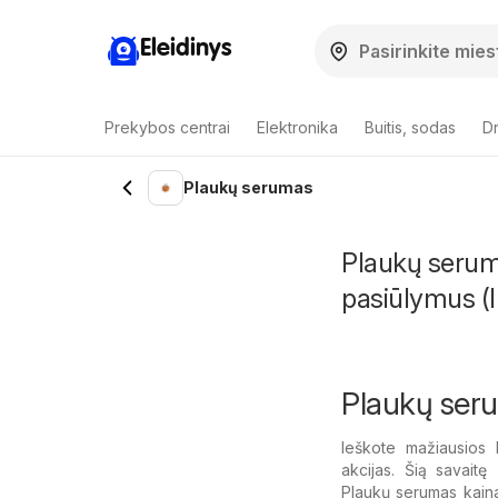
Eleidinys
Prekybos centrai
Elektronika
Buitis, sodas
Dr
Plaukų serumas
Plaukų serum
pasiūlymus (I
Plaukų seru
Ieškote mažiausios
akcijas. Šią savaitę
Plaukų serumas kaina