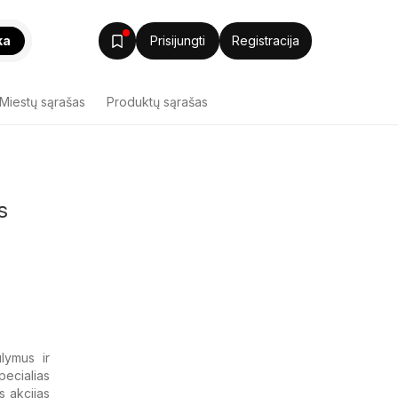
ka
Prisijungti
Registracija
Miestų sąrašas
Produktų sąrašas
s
lymus ir
pecialias
s akcijas