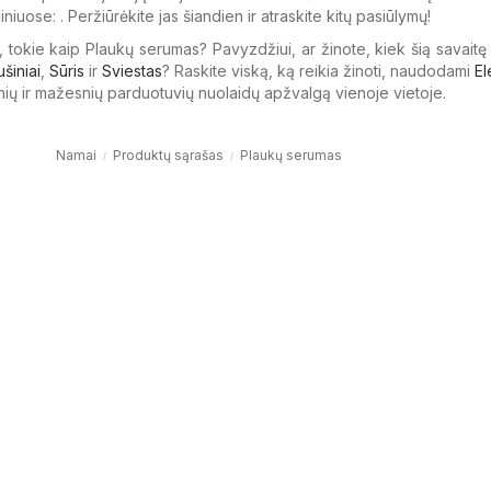
diniuose: . Peržiūrėkite jas šiandien ir atraskite kitų pasiūlymų!
, tokie kaip Plaukų serumas? Pavyzdžiui, ar žinote, kiek šią savaitę
ušiniai
,
Sūris
ir
Sviestas
? Raskite viską, ką reikia žinoti, naudodami
El
nių ir mažesnių parduotuvių nuolaidų apžvalgą vienoje vietoje.
Namai
Produktų sąrašas
Plaukų serumas