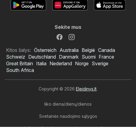
Sekite mus
Kitos šalys:
Österreich
Australia
België
Canada
Schweiz
Deutschland
Danmark
Suomi
France
Great Britain
Italia
Nederland
Norge
Sverige
South Africa
Copyright © 2026
Eleidinys.lt
.
liko diena/dienų/dienos
Svetainės naudojimo sąlygos
Informacija apie asmens duomenų tvarkymą