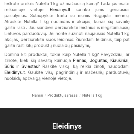
Ieškote prekės Nutella 1 kg už mažiausią kainą? Tada jūs esate
reikiamoje vietoje.
Eleidinys.lt
surinko jums geriausius
pasiūlymus. Sutaupykite kartu su mumis Rugpjūtis mėnesį.
Atraskite Nutella 1 kg nuolaidas ir akcijas, kurias šią savaitę
galite rasti . Jau šiandien peržiūrėkite leidinius iš mėgstamiausių
Lietuvos parduotuvių. Jei norite sužinoti naujausias Nutella 1 kg
akcijas, peržiūrėkite šiuos leidinius: Žiūrėdami leidinius, taip pat
galite rasti kitų produktų nuolaidų pasiūlymų.
Domina kiti produktai, tokie kaip Nutella 1 kg? Pavyzdžiui, ar
žinote, kiek šią savaitę kainuoja
Pienas
,
Jogurtas
,
Kiaušiniai
,
Sūris
ir
Sviestas
? Raskite viską, ką reikia žinoti, naudodami
Eleidinys.lt
. Gaukite visų pagrindinių ir mažesnių parduotuvių
nuolaidų apžvalgą vienoje vietoje.
Namai
Produktų sąrašas
Nutella 1 kg
Eleidinys