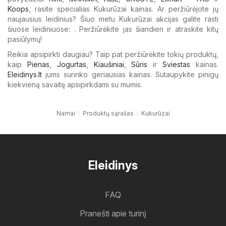
Koops
, rasite specialias Kukurūzai kainas. Ar peržiūrėjote jų
naujausius leidinius? Šiuo metu Kukurūzai akcijas galite rasti
šiuose leidiniuose: . Peržiūrėkite jas šiandien ir atraskite kitų
pasiūlymų!
Reikia apsipirkti daugiau? Taip pat peržiūrėkite tokių produktų,
kaip
Pienas
,
Jogurtas
,
Kiaušiniai
,
Sūris
ir
Sviestas
kainas.
Eleidinys.lt
jums surinko geriausias kainas. Sutaupykite pinigų
kiekvieną savaitę apsipirkdami su mumis.
Namai
Produktų sąrašas
Kukurūzai
Eleidinys
FAQ
Pranešti apie turinį