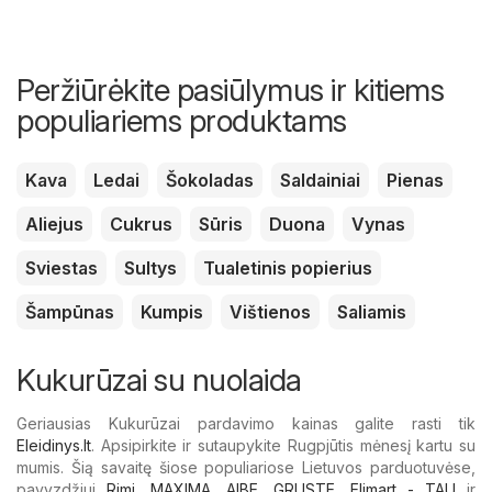
Peržiūrėkite pasiūlymus ir kitiems
populiariems produktams
Kava
Ledai
Šokoladas
Saldainiai
Pienas
Aliejus
Cukrus
Sūris
Duona
Vynas
Sviestas
Sultys
Tualetinis popierius
Šampūnas
Kumpis
Vištienos
Saliamis
Kukurūzai su nuolaida
Geriausias Kukurūzai pardavimo kainas galite rasti tik
Eleidinys.lt
. Apsipirkite ir sutaupykite Rugpjūtis mėnesį kartu su
mumis. Šią savaitę šiose populiariose Lietuvos parduotuvėse,
pavyzdžiui
Rimi
,
MAXIMA
,
AIBE
,
GRUSTE
,
Elimart - TAU
ir