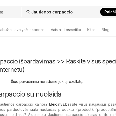
Paieš
abužiai, avalynė ir sportas
Vaistai, kosmetika
Kitos
Blog
paccio išpardavimas >> Raskite visus speci
nternetu)
Šiuo pavadinimu neradome jokių rezultatų.
arpaccio su nuolaida
Jautienos carpaccio kainos?
Eleidinys.lt
rasite visus naujausius pasi
šios parduotuvės siūlo nuolaidas produktui {​product}: {​productSh
ausius leidinius? Šiuo metu Jautienos carpaccio akcijas galite ras