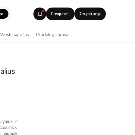
ka
Prisijungti
Registracija
Miestų sąrašas
Produktų sąrašas
alius
ūlymus ir
opsLink}.
ti šiuose