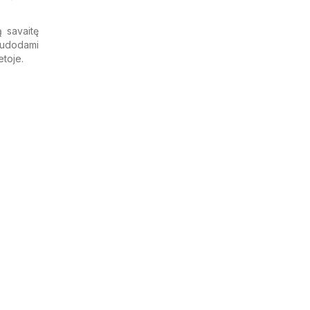
ą savaitę
naudodami
etoje.