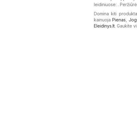
leidiniuose: . Peržiūrė
Domina kiti produkta
kainuoja
Pienas
,
Jog
Eleidinys.lt
. Gaukite v