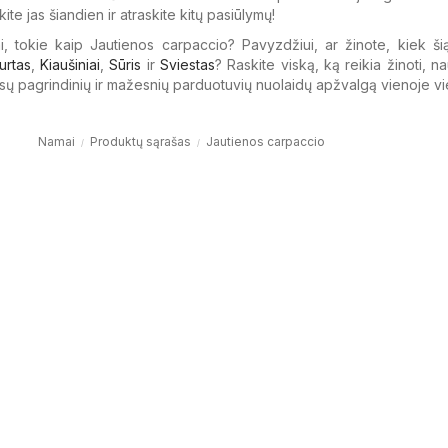
kite jas šiandien ir atraskite kitų pasiūlymų!
i, tokie kaip Jautienos carpaccio? Pavyzdžiui, ar žinote, kiek ši
urtas
,
Kiaušiniai
,
Sūris
ir
Sviestas
? Raskite viską, ką reikia žinoti, 
isų pagrindinių ir mažesnių parduotuvių nuolaidų apžvalgą vienoje vi
Namai
Produktų sąrašas
Jautienos carpaccio