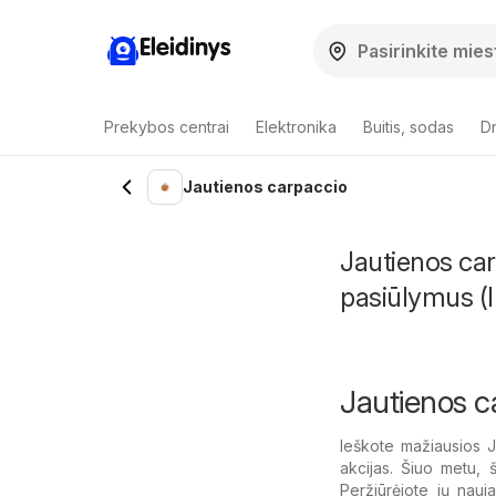
Eleidinys
Prekybos centrai
Elektronika
Buitis, sodas
Dr
Jautienos carpaccio
Jautienos car
pasiūlymus (I
Jautienos c
Ieškote mažiausios 
akcijas. Šiuo metu, 
Peržiūrėjote jų nauj