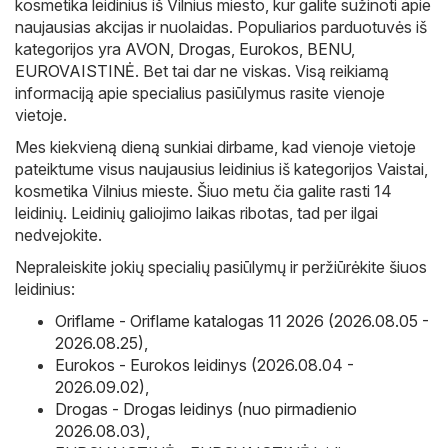
kosmetika leidinius iš Vilnius miesto, kur galite sužinoti apie
naujausias akcijas ir nuolaidas. Populiarios parduotuvės iš
kategorijos yra
AVON
,
Drogas
,
Eurokos
,
BENU
,
EUROVAISTINĖ
. Bet tai dar ne viskas. Visą reikiamą
informaciją apie specialius pasiūlymus rasite vienoje
vietoje.
Mes kiekvieną dieną sunkiai dirbame, kad vienoje vietoje
pateiktume visus naujausius leidinius iš kategorijos Vaistai,
kosmetika Vilnius mieste. Šiuo metu čia galite rasti 14
leidinių. Leidinių galiojimo laikas ribotas, tad per ilgai
nedvejokite.
Nepraleiskite jokių specialių pasiūlymų ir peržiūrėkite šiuos
leidinius:
Oriflame - Oriflame katalogas 11 2026 (2026.08.05 -
2026.08.25)
,
Eurokos - Eurokos leidinys (2026.08.04 -
2026.09.02)
,
Drogas - Drogas leidinys (nuo pirmadienio
2026.08.03)
,