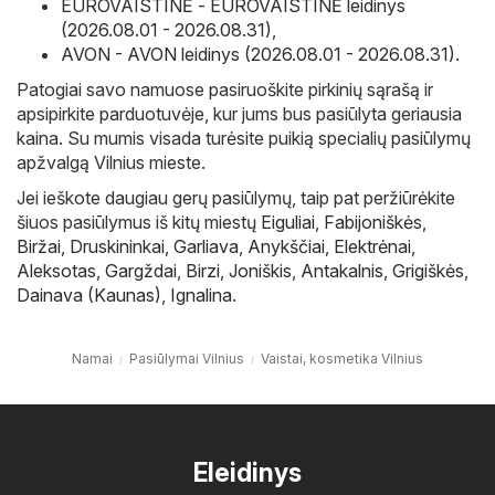
EUROVAISTINĖ - EUROVAISTINĖ leidinys
(2026.08.01 - 2026.08.31)
,
AVON - AVON leidinys (2026.08.01 - 2026.08.31)
.
Patogiai savo namuose pasiruoškite pirkinių sąrašą ir
apsipirkite parduotuvėje, kur jums bus pasiūlyta geriausia
kaina. Su mumis visada turėsite puikią specialių pasiūlymų
apžvalgą Vilnius mieste.
Jei ieškote daugiau gerų pasiūlymų, taip pat peržiūrėkite
šiuos pasiūlymus iš kitų miestų
Eiguliai
,
Fabijoniškės
,
Biržai
,
Druskininkai
,
Garliava
,
Anykščiai
,
Elektrėnai
,
Aleksotas
,
Gargždai
,
Birzi
,
Joniškis
,
Antakalnis
,
Grigiškės
,
Dainava (Kaunas)
,
Ignalina
.
Namai
Pasiūlymai Vilnius
Vaistai, kosmetika Vilnius
Eleidinys