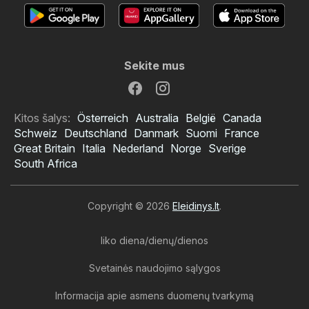
Sekite mus
Kitos šalys:
Österreich
Australia
België
Canada
Schweiz
Deutschland
Danmark
Suomi
France
Great Britain
Italia
Nederland
Norge
Sverige
South Africa
Copyright © 2026
Eleidinys.lt
.
liko diena/dienų/dienos
Svetainės naudojimo sąlygos
Informacija apie asmens duomenų tvarkymą