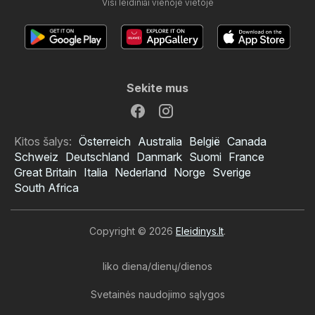
Visi leidiniai vienoje vietoje
Sekite mus
Kitos šalys:
Österreich
Australia
België
Canada
Schweiz
Deutschland
Danmark
Suomi
France
Great Britain
Italia
Nederland
Norge
Sverige
South Africa
Copyright © 2026
Eleidinys.lt
.
liko diena/dienų/dienos
Svetainės naudojimo sąlygos