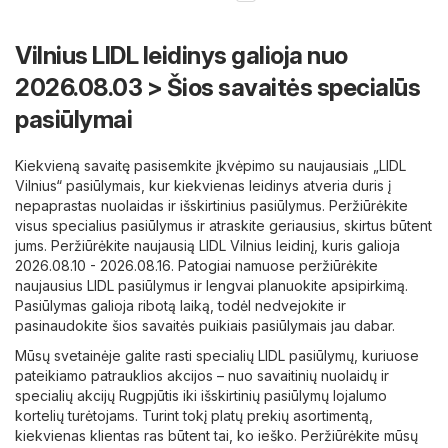
Vilnius LIDL leidinys galioja nuo
2026.08.03 > Šios savaitės specialūs
pasiūlymai
Kiekvieną savaitę pasisemkite įkvėpimo su naujausiais „LIDL
Vilnius“ pasiūlymais, kur kiekvienas leidinys atveria duris į
nepaprastas nuolaidas ir išskirtinius pasiūlymus. Peržiūrėkite
visus specialius pasiūlymus ir atraskite geriausius, skirtus būtent
jums. Peržiūrėkite naujausią LIDL Vilnius leidinį, kuris galioja
2026.08.10 - 2026.08.16. Patogiai namuose peržiūrėkite
naujausius LIDL pasiūlymus ir lengvai planuokite apsipirkimą.
Pasiūlymas galioja ribotą laiką, todėl nedvejokite ir
pasinaudokite šios savaitės puikiais pasiūlymais jau dabar.
Mūsų svetainėje galite rasti specialių LIDL pasiūlymų, kuriuose
pateikiamo patrauklios akcijos – nuo ​​savaitinių nuolaidų ir
specialių akcijų Rugpjūtis iki išskirtinių pasiūlymų lojalumo
kortelių turėtojams. Turint tokį platų prekių asortimentą,
kiekvienas klientas ras būtent tai, ko ieško. Peržiūrėkite mūsų