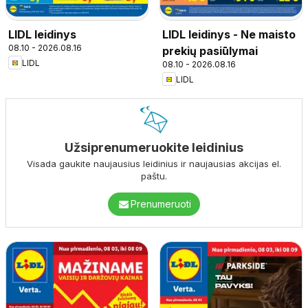
LIDL leidinys
LIDL leidinys - Ne maisto
08.10 - 2026.08.16
prekių pasiūlymai
LIDL
08.10 - 2026.08.16
LIDL
Užsiprenumeruokite leidinius
Visada gaukite naujausius leidinius ir naujausias akcijas el.
paštu.
Prenumeruoti