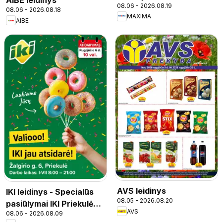
AIBE leidinys
08.06 - 2026.08.19
08.06 - 2026.08.18
MAXIMA
AIBE
AVS leidinys
IKI leidinys - Specialūs
08.05 - 2026.08.20
pasiūlymai IKI Priekulė
AVS
08.06 - 2026.08.09
parduotuvės klientams