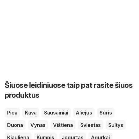
Šiuose leidiniuose taip pat rasite šiuos
produktus
Pica
Kava
Sausainiai
Aliejus
Sūris
Duona
Vynas
Vištiena
Sviestas
Sultys
Kiauliena
Kumpis
Jogurtas
Agurkai