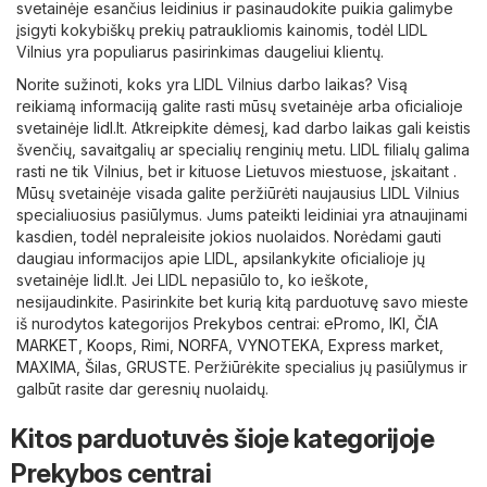
svetainėje esančius leidinius ir pasinaudokite puikia galimybe
įsigyti kokybiškų prekių patraukliomis kainomis, todėl LIDL
Vilnius yra populiarus pasirinkimas daugeliui klientų.
Norite sužinoti, koks yra LIDL Vilnius darbo laikas? Visą
reikiamą informaciją galite rasti mūsų svetainėje arba oficialioje
svetainėje
lidl.lt
. Atkreipkite dėmesį, kad darbo laikas gali keistis
švenčių, savaitgalių ar specialių renginių metu. LIDL filialų galima
rasti ne tik Vilnius, bet ir kituose Lietuvos miestuose, įskaitant .
Mūsų svetainėje visada galite peržiūrėti naujausius LIDL Vilnius
specialiuosius pasiūlymus. Jums pateikti leidiniai yra atnaujinami
kasdien, todėl nepraleisite jokios nuolaidos. Norėdami gauti
daugiau informacijos apie LIDL, apsilankykite oficialioje jų
svetainėje
lidl.lt
. Jei LIDL nepasiūlo to, ko ieškote,
nesijaudinkite. Pasirinkite bet kurią kitą parduotuvę savo mieste
iš nurodytos kategorijos
Prekybos centrai
:
ePromo
,
IKI
,
ČIA
MARKET
,
Koops
,
Rimi
,
NORFA
,
VYNOTEKA
,
Express market
,
MAXIMA
,
Šilas
,
GRUSTE
. Peržiūrėkite specialius jų pasiūlymus ir
galbūt rasite dar geresnių nuolaidų.
Kitos parduotuvės šioje kategorijoje
Prekybos centrai