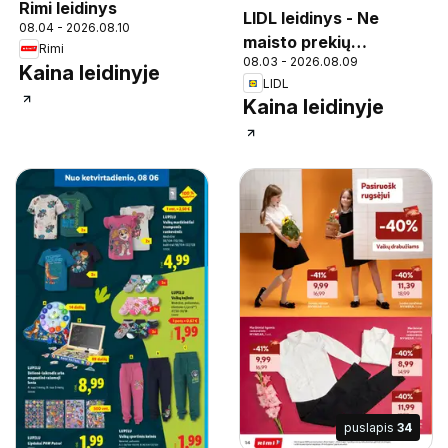
Rimi leidinys
LIDL leidinys - Ne
08.04 - 2026.08.10
maisto prekių
Rimi
08.03 - 2026.08.09
pasiūlymai
Kaina leidinyje
LIDL
Kaina leidinyje
puslapis
34