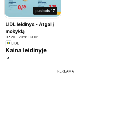
puslapis
17
LIDL leidinys - Atgal į
mokyklą
07.20 - 2026.09.06
LIDL
Kaina leidinyje
REKLAMA