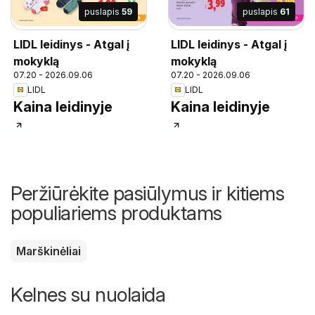
puslapis
59
puslapis
61
LIDL leidinys - Atgal į
LIDL leidinys - Atgal į
mokyklą
mokyklą
07.20 - 2026.09.06
07.20 - 2026.09.06
LIDL
LIDL
Kaina leidinyje
Kaina leidinyje
Peržiūrėkite pasiūlymus ir kitiems
populiariems produktams
Marškinėliai
Kelnes su nuolaida