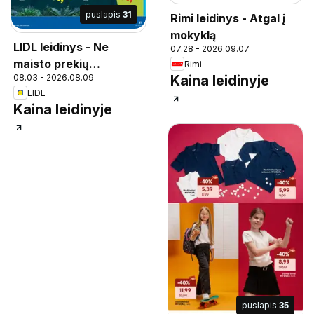
puslapis
31
Rimi leidinys - Atgal į
mokyklą
LIDL leidinys - Ne
07.28 - 2026.09.07
maisto prekių
Rimi
08.03 - 2026.08.09
Kaina leidinyje
pasiūlymai
LIDL
Kaina leidinyje
puslapis
35