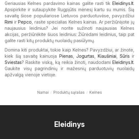
Geriausias Kelnes pardavimo kainas galite rasti tik
Eleidinys.lt
.
Apsipirkite ir sutaupykite Rugpjūtis mėnesį kartu su mumis. Šią
savaitę šiose populiariose Lietuvos parduotuvėse, pavyzdžiui
Rimi
ir
Pepco
, rasite specialias Kelnes kainas. Ar peržiūrėjote jų
naujausius leidinius? Jei norite sužinoti naujausias Kelnes
akcijas, peržiūrėkite šiuos leidinius: Žiūrėdami leidinius, taip pat
galite rasti kitų produktų nuolaidų pasiūlymų.
Domina kiti produktai, tokie kaip Kelnes? Pavyzdžiui, ar žinote,
kiek šią savaitę kainuoja
Pienas
,
Jogurtas
,
Kiaušiniai
,
Sūris
ir
Sviestas
? Raskite viską, ką reikia žinoti, naudodami
Eleidinys.lt
.
Gaukite visų pagrindinių ir mažesnių parduotuvių nuolaidų
apžvalgą vienoje vietoje.
Namai
Produktų sąrašas
Kelnes
Eleidinys