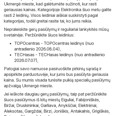
Ukmergė mieste, kad galėtumėte sužinoti, kur rasti
geriausias kainas. Kategorijoje Elektronika šiuo metu galite
rasti 2 leidinių. Visos leidiniai aiškiai suskirstyti pagal
kategorijas, todėl greitai rasite tai, ko jums reikia.
Nepraleiskite gerų pasiūlymų ir reguliariai lankykitės mūsų
svetainėje. Peržiūrėkite šiuos leidinius:
TOPOcentras - TOPOcentras leidinys (nuo
antradienio 2026.08.04)
,
TECHasas - TECHasas leidinys (nuo antradienio
2026.07.07)
,
Patogiai savo namuose pasiruoškite pirkinių sąrašą ir
apsipirkite parduotuvėje, kur jums bus pasiūlyta geriausia
kaina. Su mumis visada turėsite puikią specialių pasiūlymų
apžvalgą Ukmergė mieste.
Jei ieškote daugiau gerų pasiūlymų, taip pat peržiūrėkite
šiuos pasiūlymus iš kitų miestų
Eiguliai
,
Fabijoniškės
,
Biržai
,
Druskininkai
,
Garliava
,
Anykščiai
,
Elektrėnai
,
Aleksotas
,
Gargždai
,
Birzi
,
Joniškis
,
Antakalnis
,
Grigiškės
,