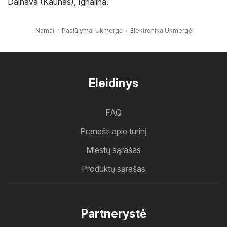
Dainava (Kaunas)
,
Ignalina
.
Namai
Pasiūlymai Ukmergė
Elektronika Ukmergė
Eleidinys
FAQ
Pranešti apie turinį
Miestų sąrašas
Produktų sąrašas
Partnerystė