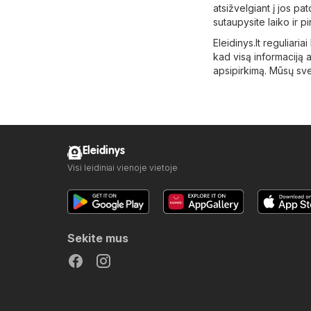
atsižvelgiant į jos pa
sutaupysite laiko ir 
Eleidinys.lt reguliaria
kad visą informaciją a
apsipirkimą. Mūsų sve
Eleidinys
Visi leidiniai vienoje vietoje
Sekite mus