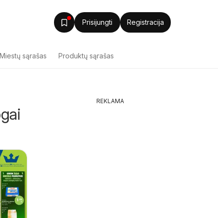
Prisijungti
Registracija
Miestų sąrašas
Produktų sąrašas
REKLAMA
ogai
Senukai 