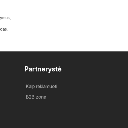
ūlymus,
idas.
Partnerystė
Kaip reklamuoti
B2B zona