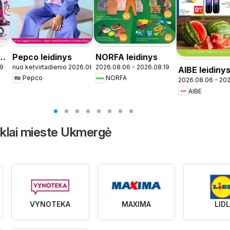
Pepco leidinys
NORFA leidinys
19
nuo ketvirtadienio 2026.08.06
2026.08.06 - 2026.08.19
AIBE leidiny
Pepco
NORFA
2026.08.06 - 202
AIBE
inklai mieste Ukmergė
VYNOTEKA
MAXIMA
LID