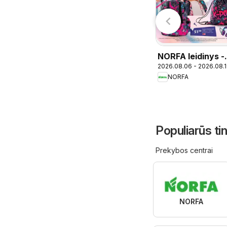
026.08.06 - 2026.08.19
2026.08.06 - 2026.08.09
eidinys Nr. 27
Nauja parduotuvė
Senukai
LIDL
Kaune
NORFA leidinys -
2026.08.06 - 2026.08.
Mokykla
NORFA
Populiarūs t
Prekybos centrai
NORFA