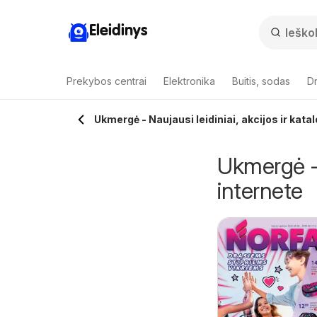
Eleidinys
Prekybos centrai
Elektronika
Buitis, sodas
Dr
Ukmergė - Naujausi leidiniai, akcijos ir kata
Ukmergė - N
internete
enukai leidinys -
LIDL leidinys -