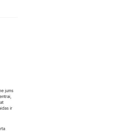
me jums
ntrai
,
at
idas ir
rta