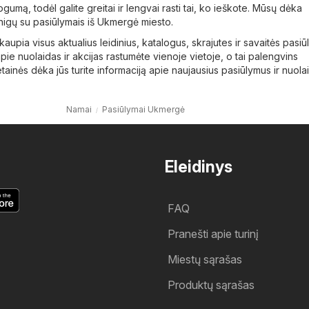
togumą, todėl galite greitai ir lengvai rasti tai, ko ieškote. Mūsų dėka
pinigų su pasiūlymais iš Ukmergė miesto.
i kaupia visus aktualius leidinius, katalogus, skrajutes ir savaitės pasi
pie nuolaidas ir akcijas rastumėte vienoje vietoje, o tai palengvins
tainės dėka jūs turite informaciją apie naujausius pasiūlymus ir nuola
Namai
Pasiūlymai Ukmergė
Eleidinys
FAQ
Pranešti apie turinį
Miestų sąrašas
Produktų sąrašas