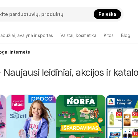
Paieška
abužiai, avalynė ir sportas
Vaistai, kosmetika
Kitos
Blog
logai internete
aujausi leidiniai, akcijos ir katal