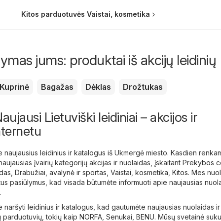
Kitos parduotuvės Vaistai, kosmetika
mas jums: produktai iš akcijų leidinių
Kuprinė
Bagažas
Dėklas
Drožtukas
jausi Lietuviški leidiniai – akcijos ir
nternetu
e naujausius leidinius ir katalogus iš Ukmergė miesto. Kasdien renka
naujausias įvairių kategorijų akcijas ir nuolaidas, įskaitant
Prekybos ce
odas
,
Drabužiai, avalynė ir sportas
,
Vaistai, kosmetika
,
Kitos
. Mes nuol
tus pasiūlymus, kad visada būtumėte informuoti apie naujausias nuola
.
 naršyti leidinius ir katalogus, kad gautumėte naujausias nuolaidas ir
 parduotuvių, tokių kaip
NORFA
,
Senukai
,
BENU
. Mūsų svetainė suku