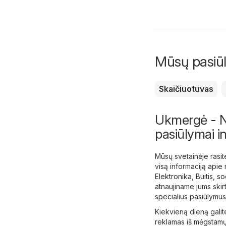
Mūsų pasiūly
Skaičiuotuvas
Ukmergė - Nau
pasiūlymai i
Mūsų svetainėje rasit
visą informaciją apie 
Elektronika
,
Buitis, s
atnaujiname jums skir
specialius pasiūlymus
Kiekvieną dieną galite
reklamas iš mėgstamų