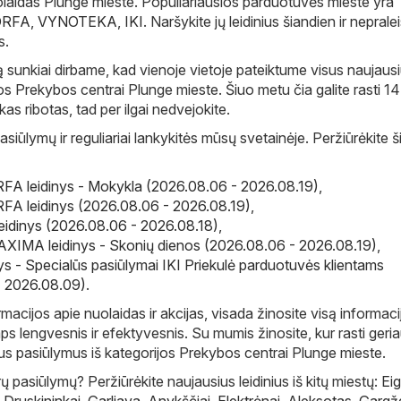
olaidas Plunge mieste. Populiariausios parduotuvės mieste yra
ORFA
,
VYNOTEKA
,
IKI
. Naršykite jų leidinius šiandien ir nepralei
s.
 sunkiai dirbame, kad vienoje vietoje pateiktume visus naujaus
jos Prekybos centrai Plunge mieste. Šiuo metu čia galite rasti 14 
ikas ribotas, tad per ilgai nedvejokite.
asiūlymų ir reguliariai lankykitės mūsų svetainėje. Peržiūrėkite 
A leidinys - Mokykla (2026.08.06 - 2026.08.19)
,
A leidinys (2026.08.06 - 2026.08.19)
,
eidinys (2026.08.06 - 2026.08.18)
,
IMA leidinys - Skonių dienos (2026.08.06 - 2026.08.19)
,
inys - Specialūs pasiūlymai IKI Priekulė parduotuvės klientams
- 2026.08.09)
.
macijos apie nuolaidas ir akcijas, visada žinosite visą informaci
ps lengvesnis ir efektyvesnis. Su mumis žinosite, kur rasti geri
lius pasiūlymus iš kategorijos Prekybos centrai Plunge mieste.
 pasiūlymų? Peržiūrėkite naujausius leidinius iš kitų miestų:
Eig
,
Druskininkai
,
Garliava
,
Anykščiai
,
Elektrėnai
,
Aleksotas
,
Gargž