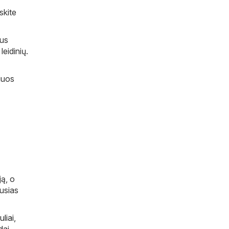
skite
ius
leidinių.
šiuos
ją, o
ausias
uliai
,
dai
,