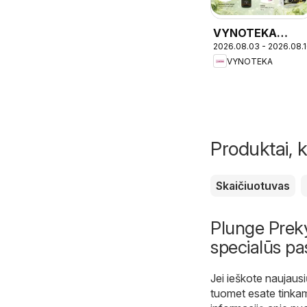
VYNOTEKA
2026.08.03 - 2026.08.
leidinys
VYNOTEKA
Produktai, k
Skaičiuotuvas
Plunge Prekyb
specialūs pa
Jei ieškote naujausi
tuomet esate tinka