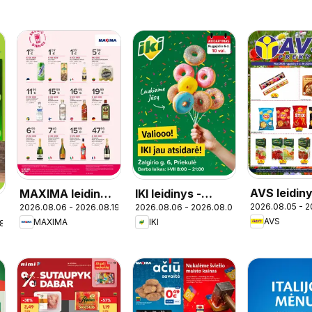
AVS leidin
MAXIMA leidinys
IKI leidinys -
2026.08.05 - 2
2026.08.06 - 2026.08.19
2026.08.06 - 2026.08.09
- Skonių dienos
Specialūs
AVS
MAXIMA
IKI
18
pasiūlymai IKI
Priekulė
parduotuvės
klientams