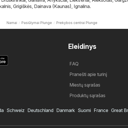
kalnis
,
Grigiškės
,
Dainava (Kaunas)
,
Ignalina
.
Namai
Pasiūlymai Plunge
Prekybos centrai Plunge
Eleidinys
FAQ
Pranešti apie turinį
Miestų sąrašas
Produktų sąrašas
da
Schweiz
Deutschland
Danmark
Suomi
France
Great Br