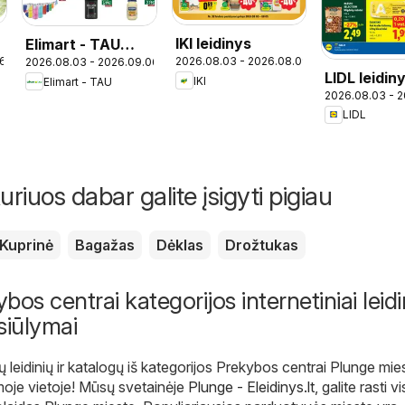
IKI leidinys
Elimart - TAU
16
2026.08.03 - 2026.08.09
2026.08.03 - 2026.09.06
leidinys
LIDL leidin
IKI
Elimart - TAU
2026.08.03 - 
LIDL
uriuos dabar galite įsigyti pigiau
Kuprinė
Bagažas
Dėklas
Drožtukas
os centrai kategorijos internetiniai leidin
siūlymai
ų leidinių ir katalogų iš kategorijos Prekybos centrai Plunge mie
moje vietoje! Mūsų svetainėje
Plunge - Eleidinys.lt
, galite rasti v