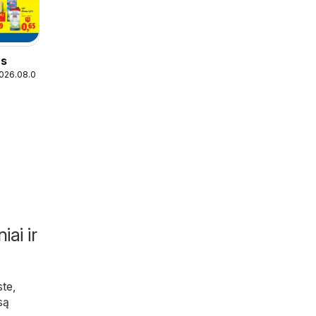
ys
2026.08.09
iai ir
ste,
isą