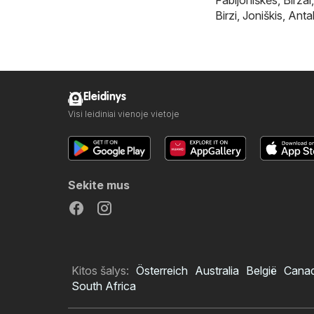
Birzi
,
Joniškis
,
Anta
Eleidinys
Visi leidiniai vienoje vietoje
Sekite mus
Kitos šalys:
Österreich
Australia
België
Cana
South Africa