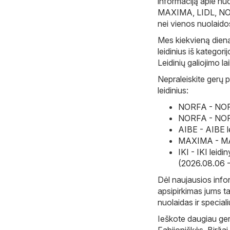
informaciją apie nu
MAXIMA
,
LIDL
,
N
nei vienos nuolaido
Mes kiekvieną dieną
leidinius iš kategori
Leidinių galiojimo la
Nepraleiskite gerų p
leidinius:
NORFA - NORF
NORFA - NORF
AIBE - AIBE l
MAXIMA - MAX
IKI - IKI leid
(2026.08.06 
Dėl naujausios infor
apsipirkimas jums ta
nuolaidas ir specia
Ieškote daugiau gerų
Fabijoniškės
,
Biržai