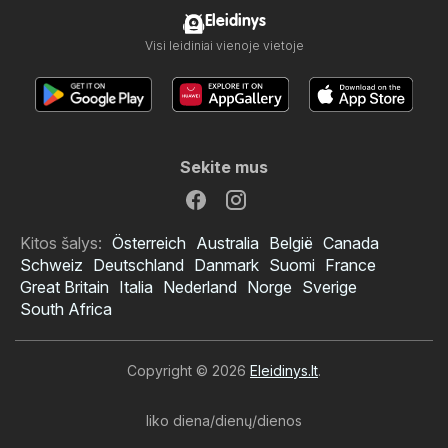
Eleidinys
Visi leidiniai vienoje vietoje
Sekite mus
Kitos šalys:
Österreich
Australia
België
Canada
Schweiz
Deutschland
Danmark
Suomi
France
Great Britain
Italia
Nederland
Norge
Sverige
South Africa
Copyright © 2026
Eleidinys.lt
.
liko diena/dienų/dienos