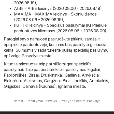
2026.08.19)
,
AIBE - AIBE leidinys (2026.08.06 - 2026.08.18)
,
MAXIMA - MAXIMA leidinys - Skonių dienos
(2026.08.06 - 2026.08.19)
,
IKI - IKI leidinys - Specialūs pasiūlymai IKI Priekulė
parduotuvės klientams (2026.08.06 - 2026.08.09)
.
Patogiai savo namuose pasiruoškite pirkinių sąrašą ir
apsipirkite parduotuvėje, kur jums bus pasiūlyta geriausia
kaina. Su mumis visada turėsite puikią specialių pasiūlymų
apžvalgą Pasvalys mieste.
Kituose miestuose taip pat siūlomi geri specialūs
pasiūlymai. Taip pat peržiūrėkite ir pasiūlymus
Eiguliai
,
Fabijoniškės
,
Biržai
,
Druskininkai
,
Garliava
,
Anykščiai
,
Elektrėnai
,
Aleksotas
,
Gargždai
,
Birzi
,
Joniškis
,
Antakalnis
,
Grigiškės
,
Dainava (Kaunas)
,
Ignalina
mieste.
Namai
Pasiūlymai Pasvalys
Prekybos centrai Pasvalys