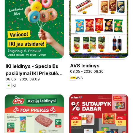
AVS leidinys
IKI leidinys - Specialūs
08.05 - 2026.08.20
pasiūlymai IKI Priekulė
AVS
08.06 - 2026.08.09
parduotuvės klientams
IKI