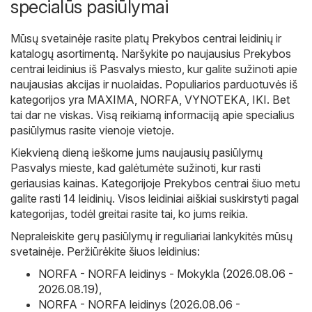
specialūs pasiūlymai
Mūsų svetainėje rasite platų
Prekybos centrai
leidinių ir
katalogų asortimentą. Naršykite po naujausius Prekybos
centrai leidinius iš Pasvalys miesto, kur galite sužinoti apie
naujausias akcijas ir nuolaidas. Populiarios parduotuvės iš
kategorijos yra
MAXIMA
,
NORFA
,
VYNOTEKA
,
IKI
. Bet
tai dar ne viskas. Visą reikiamą informaciją apie specialius
pasiūlymus rasite vienoje vietoje.
Kiekvieną dieną ieškome jums naujausių pasiūlymų
Pasvalys mieste, kad galėtumėte sužinoti, kur rasti
geriausias kainas. Kategorijoje Prekybos centrai šiuo metu
galite rasti 14 leidinių. Visos leidiniai aiškiai suskirstyti pagal
kategorijas, todėl greitai rasite tai, ko jums reikia.
Nepraleiskite gerų pasiūlymų ir reguliariai lankykitės mūsų
svetainėje. Peržiūrėkite šiuos leidinius:
NORFA - NORFA leidinys - Mokykla (2026.08.06 -
2026.08.19)
,
NORFA - NORFA leidinys (2026.08.06 -