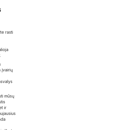
s
e rasti
e
lioja
.
s
 įvairių
asvalys
sti mūsų
tis
t ir
aujausius
ada