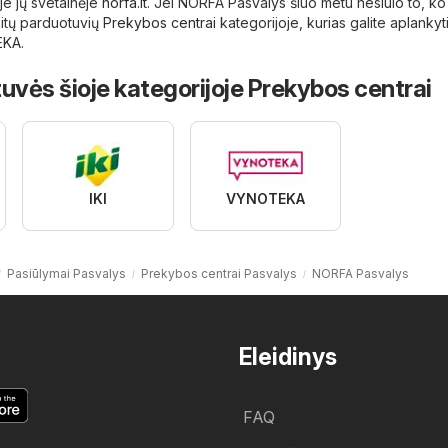
oje jų svetainėje
norfa.lt
. Jei NORFA Pasvalys šiuo metu nesiūlo to, ko
 kitų parduotuvių
Prekybos centrai
kategorijoje, kurias galite aplankyti
EKA
.
uvės šioje kategorijoje Prekybos centrai
IKI
VYNOTEKA
Pasiūlymai Pasvalys
Prekybos centrai Pasvalys
NORFA Pasvalys
Eleidinys
FAQ