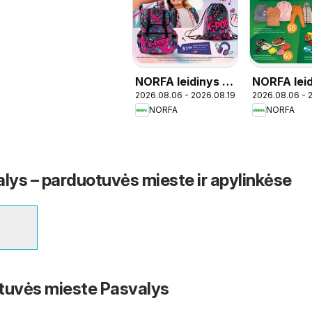
NORFA leidinys -
NORFA lei
2026.08.06 - 2026.08.19
2026.08.06 - 
Mokykla
NORFA
NORFA
ys – parduotuvės mieste ir apylinkėse
tuvės mieste Pasvalys