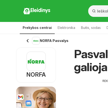
Eleidinys
Prekybos centrai
Elektronika
Buitis, sodas
NORFA Pasvalys
Pasval
galioj
NORFA
RE