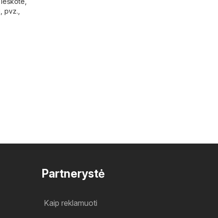
 ieškote,
, pvz.,
Partnerystė
Kaip reklamuoti