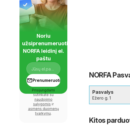
Noriu
užsiprenumeruoti
NORFA leidinį el.
paštu
NORFA Pasval
Prenumeruoti
Prisijungdami
Pasvalys
sutinkate su
Ežero g. 1
naudojimo
sąlygomis
ir
asmens duomenų
tvarkymu
.
Kitos parduo