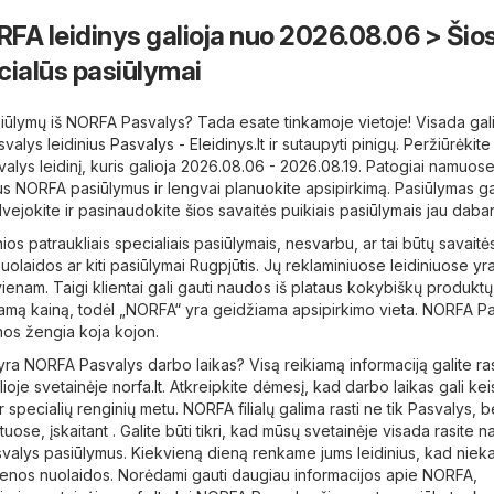
FA leidinys galioja nuo 2026.08.06 > Šio
cialūs pasiūlymai
iūlymų iš NORFA Pasvalys? Tada esate tinkamoje vietoje! Visada galit
valys leidinius
Pasvalys - Eleidinys.lt
ir sutaupyti pinigų. Peržiūrėkite
lys leidinį, kuris galioja 2026.08.06 - 2026.08.19. Patogiai namuos
us NORFA pasiūlymus ir lengvai planuokite apsipirkimą. Pasiūlymas ga
dvejokite ir pasinaudokite šios savaitės puikiais pasiūlymais jau dabar
nios patraukliais specialiais pasiūlymais, nesvarbu, ar tai būtų savaitė
uolaidos ar kiti pasiūlymai Rugpjūtis. Jų reklaminiuose leidiniuose yra
vienam. Taigi klientai gali gauti naudos iš plataus kokybiškų produktų
namą kainą, todėl „NORFA“ yra geidžiama apsipirkimo vieta. NORFA P
nos žengia koja kojon.
 yra NORFA Pasvalys darbo laikas? Visą reikiamą informaciją galite ra
lioje svetainėje
norfa.lt
. Atkreipkite dėmesį, kad darbo laikas gali keis
r specialių renginių metu. NORFA filialų galima rasti ne tik Pasvalys, be
uose, įskaitant . Galite būti tikri, kad mūsų svetainėje visada rasite n
valys pasiūlymus. Kiekvieną dieną renkame jums leidinius, kad niek
ienos nuolaidos. Norėdami gauti daugiau informacijos apie NORFA,