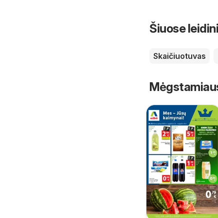
Šiuose leidin
Skaičiuotuvas
Mėgstamiausi 