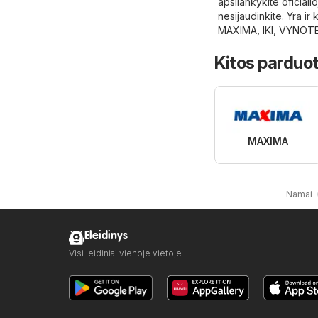
apsilankykite oficiali
nesijaudinkite. Yra ir
MAXIMA
,
IKI
,
VYNOT
Kitos parduot
MAXIMA
Namai
Eleidinys
Visi leidiniai vienoje vietoje