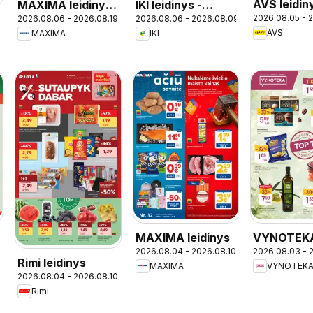
AVS leidin
MAXIMA leidinys
IKI leidinys -
2026.08.05 - 
2026.08.06 - 2026.08.19
2026.08.06 - 2026.08.09
- Skonių dienos
Specialūs
AVS
MAXIMA
IKI
pasiūlymai IKI
Priekulė
parduotuvės
klientams
MAXIMA leidinys
VYNOTEK
2026.08.04 - 2026.08.10
2026.08.03 - 
leidinys
Rimi leidinys
MAXIMA
VYNOTEK
2026.08.04 - 2026.08.10
Rimi