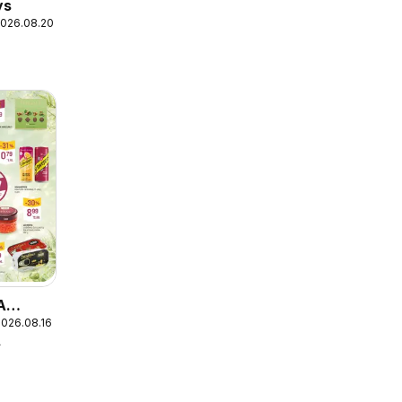
ys
2026.08.20
A
2026.08.16
A