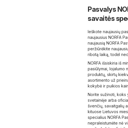
Pasvalys NOR
savaitės spe
Ieškote naujausių pas
naujausius NORFA Pas
naujausią NORFA Pasva
peržiūrėkite naujausi
ribotą laiką, todėl ne
NORFA išsiskiria iš mi
pasiūlymai, lojalumo n
produktų, skirtų kiek
asortimento už priei
kokybė ir puikios kai
Norite sužinoti, koks
svetainėje arba oficia
švenčių, savaitgalių a
kituose Lietuvos miest
specialius NORFA Pas
nepraleistumėte nė v