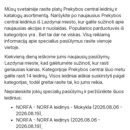
Mūsų svetainėje rasite platų
Prekybos centrai
leidinių ir
katalogų asortimentą. Naršykite po naujausius Prekybos
centrai leidinius iš Lazdynai miesto, kur galite sužinoti apie
naujausias akcijas ir nuolaidas. Populiarios parduotuvės iš
kategorijos yra . Bet tai dar ne viskas. Visą reikiamą
informaciją apie specialius pasiūlymus rasite vienoje
vietoje.
Kiekvieną dieną ieškome jums naujausių pasiūlymų
Lazdynai mieste, kad galėtumėte sužinoti, kur rasti
geriausias kainas. Kategorijoje Prekybos centrai šiuo metu
galite rasti 14 leidinių. Visos leidiniai aiškiai suskirstyti pagal
kategorijas, todėl greitai rasite tai, ko jums reikia.
Nepraleiskite jokių specialių pasiūlymų ir peržiūrėkite šiuos
leidinius:
NORFA - NORFA leidinys - Mokykla (2026.08.06 -
2026.08.19)
,
NORFA - NORFA leidinys (2026.08.06 -
2026.08.19)
,