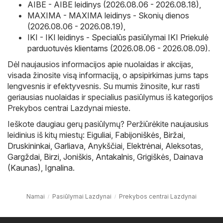
AIBE - AIBE leidinys (2026.08.06 - 2026.08.18)
,
MAXIMA - MAXIMA leidinys - Skonių dienos
(2026.08.06 - 2026.08.19)
,
IKI - IKI leidinys - Specialūs pasiūlymai IKI Priekulė
parduotuvės klientams (2026.08.06 - 2026.08.09)
.
Dėl naujausios informacijos apie nuolaidas ir akcijas,
visada žinosite visą informaciją, o apsipirkimas jums taps
lengvesnis ir efektyvesnis. Su mumis žinosite, kur rasti
geriausias nuolaidas ir specialius pasiūlymus iš kategorijos
Prekybos centrai Lazdynai mieste.
Ieškote daugiau gerų pasiūlymų? Peržiūrėkite naujausius
leidinius iš kitų miestų:
Eiguliai
,
Fabijoniškės
,
Biržai
,
Druskininkai
,
Garliava
,
Anykščiai
,
Elektrėnai
,
Aleksotas
,
Gargždai
,
Birzi
,
Joniškis
,
Antakalnis
,
Grigiškės
,
Dainava
(Kaunas)
,
Ignalina
.
Namai
Pasiūlymai Lazdynai
Prekybos centrai Lazdynai