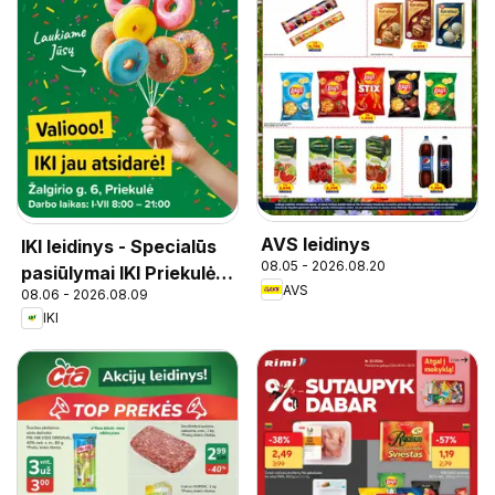
AVS leidinys
IKI leidinys - Specialūs
08.05 - 2026.08.20
pasiūlymai IKI Priekulė
AVS
08.06 - 2026.08.09
parduotuvės klientams
IKI