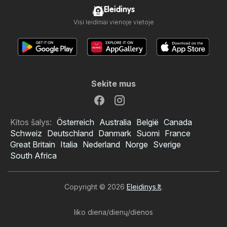
Eleidinys
Visi leidiniai vienoje vietoje
Sekite mus
Kitos šalys:
Österreich
Australia
België
Canada
Schweiz
Deutschland
Danmark
Suomi
France
Great Britain
Italia
Nederland
Norge
Sverige
South Africa
Copyright © 2026
Eleidinys.lt
.
liko diena/dienų/dienos