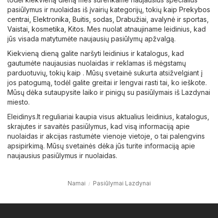
pasiūlymus ir nuolaidas iš įvairių kategorijų, tokių kaip
Prekybos
centrai
,
Elektronika
,
Buitis, sodas
,
Drabužiai, avalynė ir sportas
,
Vaistai, kosmetika
,
Kitos
. Mes nuolat atnaujiname leidinius, kad
jūs visada matytumėte naujausių pasiūlymų apžvalgą.
Kiekvieną dieną galite naršyti leidinius ir katalogus, kad
gautumėte naujausias nuolaidas ir reklamas iš mėgstamų
parduotuvių, tokių kaip . Mūsų svetainė sukurta atsižvelgiant į
jos patogumą, todėl galite greitai ir lengvai rasti tai, ko ieškote.
Mūsų dėka sutaupysite laiko ir pinigų su pasiūlymais iš Lazdynai
miesto.
Eleidinys.lt reguliariai kaupia visus aktualius leidinius, katalogus,
skrajutes ir savaitės pasiūlymus, kad visą informaciją apie
nuolaidas ir akcijas rastumėte vienoje vietoje, o tai palengvins
apsipirkimą. Mūsų svetainės dėka jūs turite informaciją apie
naujausius pasiūlymus ir nuolaidas.
Namai
Pasiūlymai Lazdynai