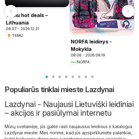
Temu hot deals –
Lithuania
08.07 - 2026.12.31
TEMU
NORFA leidinys -
P
n
Mokykla
08.06 - 2026.08.19
NORFA
Populiarūs tinklai mieste Lazdynai
Lazdynai - Naujausi Lietuviški leidiniai
– akcijos ir pasiūlymai internetu
Mūsų svetainėje, jūs galite rasti naujausius leidinius ir katalogus
Lazdynai mieste. Mes norime, kad jūs apsipirktumėte palankiai,
todėl kiekvieną dieną mes surenkame naujausius specialius