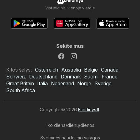
Eleidinys
Visi leidiniai vienoje vietoje
Sekite mus
Kitos šalys:
Österreich
Australia
België
Canada
Schweiz
Deutschland
Danmark
Suomi
France
Great Britain
Italia
Nederland
Norge
Sverige
South Africa
Copyright © 2026
Eleidinys.lt
.
liko diena/dienų/dienos
Svetainės naudojimo sąlygos