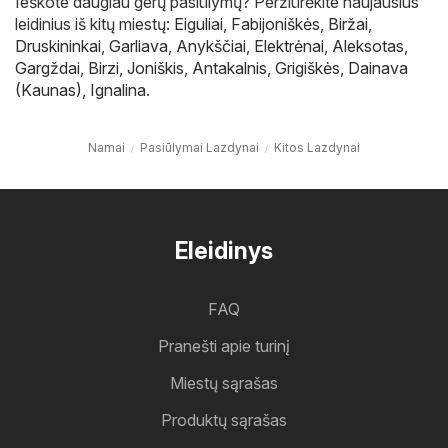
Ieškote daugiau gerų pasiūlymų? Peržiūrėkite naujausius
leidinius iš kitų miestų:
Eiguliai
,
Fabijoniškės
,
Biržai
,
Druskininkai
,
Garliava
,
Anykščiai
,
Elektrėnai
,
Aleksotas
,
Gargždai
,
Birzi
,
Joniškis
,
Antakalnis
,
Grigiškės
,
Dainava
(Kaunas)
,
Ignalina
.
Namai
Pasiūlymai Lazdynai
Kitos Lazdynai
Eleidinys
FAQ
Pranešti apie turinį
Miestų sąrašas
Produktų sąrašas