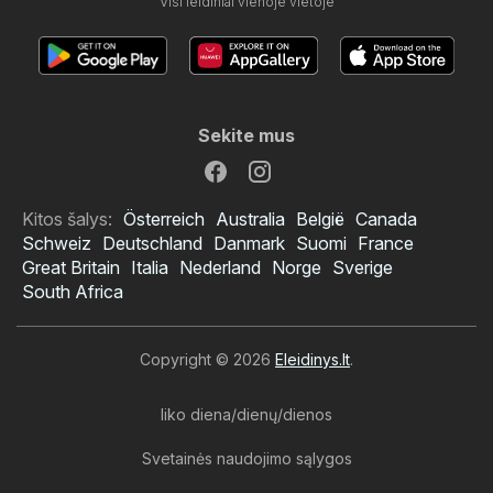
Visi leidiniai vienoje vietoje
Sekite mus
Kitos šalys:
Österreich
Australia
België
Canada
Schweiz
Deutschland
Danmark
Suomi
France
Great Britain
Italia
Nederland
Norge
Sverige
South Africa
Copyright © 2026
Eleidinys.lt
.
liko diena/dienų/dienos
Svetainės naudojimo sąlygos