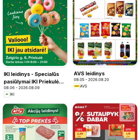
AVS leidinys
IKI leidinys - Specialūs
08.05 - 2026.08.20
pasiūlymai IKI Priekulė
AVS
08.06 - 2026.08.09
parduotuvės klientams
IKI