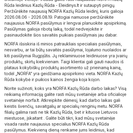
Rūda leidinius
Kazlų Rūda - Eleidinys.lt
ir sutaupyti pinigų.
Peržiūrėkite naujausią NORFA Kazlų Rūda leidinį, kuris galioja
2026.08.06 - 2026.08.19. Patogiai namuose peržiūrėkite
naujausius NORFA pasiūlymus ir lengvai planuokite apsipirkimą.
Pasiūlymas galioja ribotą laiką, todėl nedvejokite ir
pasinaudokite šios savaitės puikiais pasiūlymais jau dabar.
NORFA išsiskiria iš minios patraukliais specialiais pasiūlymais,
nesvarbu, ar tai būtų savaitės pasiūlymai, lojalumo nuolaidos ar
kiti pasiūlymai Rugpjūtis. Jų reklaminiuose leidiniuose yra įvairių
produktų, skirtų kiekvienam. Taigi klientai gali gauti naudos iš
plataus kokybiškų produktų asortimento už prieinamą kainą,
todėl „NORFA“ yra geidžiama apsipirkimo vieta. NORFA Kazlų
Rūda kokybė ir puikios kainos žengia koja kojon.
Norite sužinoti, koks yra NORFA Kazlų Rūda darbo laikas? Visą
reikiamą informaciją galite rasti mūsų svetainėje arba oficialioje
svetainėje
norfa.lt
. Atkreipkite dėmesį, kad darbo laikas gali
keistis švenčių, savaitgalių ar specialių renginių metu. NORFA
filialų galima rasti ne tik Kazlų Rūda, bet ir kituose Lietuvos
miestuose, įskaitant . Galite būti tikri, kad mūsų svetainėje
visada rasite naujausius specialius NORFA Kazlų Rūda
pasiūlymus. Kiekvieną dieną renkame jums leidinius, kad