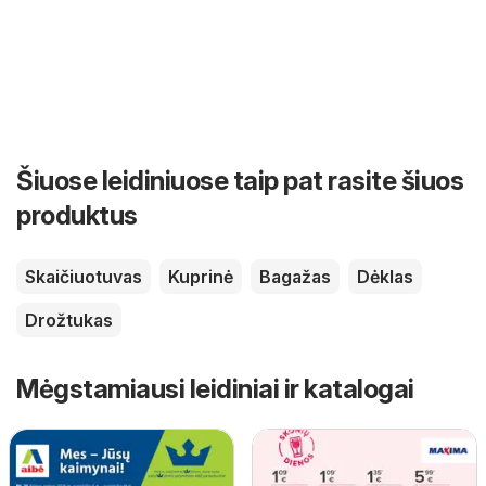
Šiuose leidiniuose taip pat rasite šiuos
produktus
Skaičiuotuvas
Kuprinė
Bagažas
Dėklas
Drožtukas
Mėgstamiausi leidiniai ir katalogai