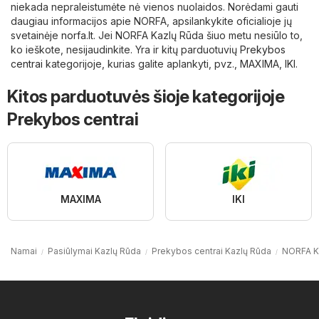
niekada nepraleistumėte nė vienos nuolaidos. Norėdami gauti
daugiau informacijos apie NORFA, apsilankykite oficialioje jų
svetainėje
norfa.lt
. Jei NORFA Kazlų Rūda šiuo metu nesiūlo to,
ko ieškote, nesijaudinkite. Yra ir kitų parduotuvių
Prekybos
centrai
kategorijoje, kurias galite aplankyti, pvz.,
MAXIMA
,
IKI
.
Kitos parduotuvės šioje kategorijoje
Prekybos centrai
MAXIMA
IKI
Namai
Pasiūlymai Kazlų Rūda
Prekybos centrai Kazlų Rūda
NORFA K