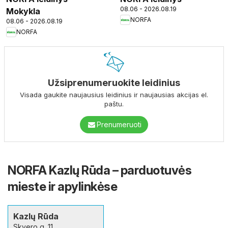
08.06 - 2026.08.19
Mokykla
NORFA
08.06 - 2026.08.19
NORFA
Užsiprenumeruokite leidinius
Visada gaukite naujausius leidinius ir naujausias akcijas el.
paštu.
Prenumeruoti
NORFA Kazlų Rūda – parduotuvės
mieste ir apylinkėse
Kazlų Rūda
Skvero g. 11