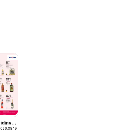
e
idinys
2026.08.19
ienos