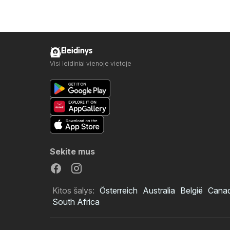
Eleidinys
Visi leidiniai vienoje vietoje
Sekite mus
Kitos šalys:
Österreich
Australia
België
Cana
South Africa