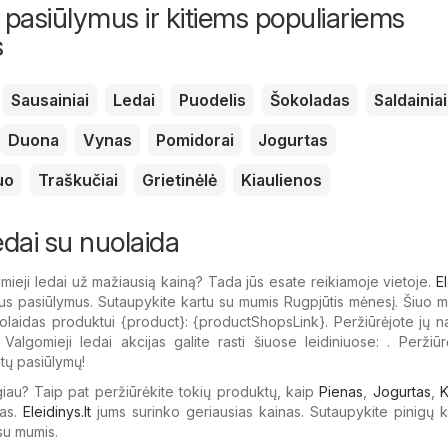
 pasiūlymus ir kitiems populiariems
s
Sausainiai
Ledai
Puodelis
Šokoladas
Saldainiai
Duona
Vynas
Pomidorai
Jogurtas
uo
Traškučiai
Grietinėlė
Kiaulienos
edai su nuolaida
ieji ledai už mažiausią kainą? Tada jūs esate reikiamoje vietoje.
El
ius pasiūlymus. Sutaupykite kartu su mumis Rugpjūtis mėnesį. Šiuo m
laidas produktui {​product}: {​productShopsLink}. Peržiūrėjote jų n
Valgomieji ledai akcijas galite rasti šiuose leidiniuose: . Peržiūr
itų pasiūlymų!
giau? Taip pat peržiūrėkite tokių produktų, kaip
Pienas
,
Jogurtas
,
K
as.
Eleidinys.lt
jums surinko geriausias kainas. Sutaupykite pinigų 
su mumis.