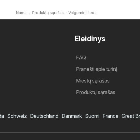
Namai
Produktų sąrašas
Valgomieji ledai
Eleidinys
FAQ
Pranešti apie turinį
Miestų sąrašas
Produktų sąrašas
da
Schweiz
Deutschland
Danmark
Suomi
France
Great Br