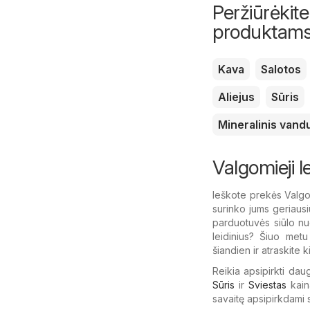
Peržiūrėkite
produktam
Kava
Salotos
Aliejus
Sūris
Mineralinis vand
Valgomieji l
Ieškote prekės Valgom
surinko jums geriaus
parduotuvės siūlo nuo
leidinius? Šiuo metu 
šiandien ir atraskite k
Reikia apsipirkti dau
Sūris
ir
Sviestas
kain
savaitę apsipirkdami 