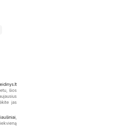
eidinys.lt
etu, šios
aujausius
ėkite jas
iaušiniai
,
kiekvieną