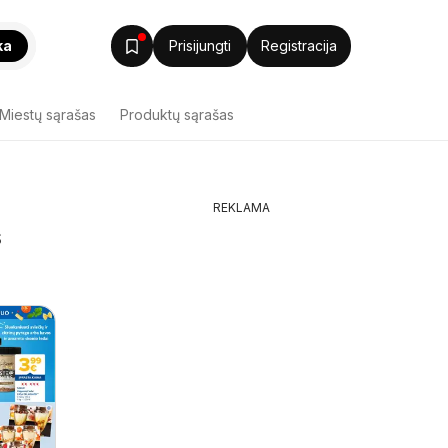
ka
Prisijungti
Registracija
Miestų sąrašas
Produktų sąrašas
REKLAMA
s