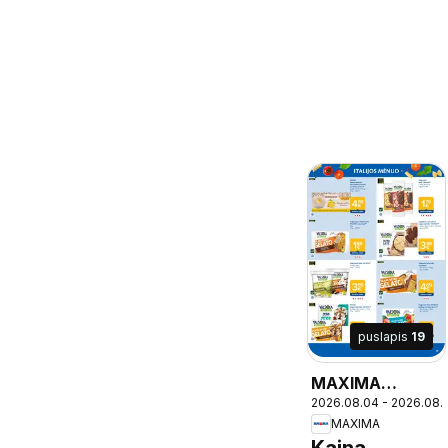
puslapis
19
MAXIMA
2026.08.04 - 2026.08.
leidinys - Italijos
MAXIMA
mėnuo
Kaina