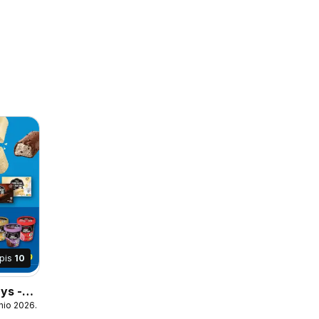
apis
10
nys -
nio 2026.06.08
logas