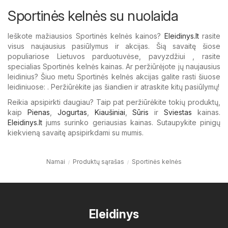
Sportinės kelnės su nuolaida
Ieškote mažiausios Sportinės kelnės kainos?
Eleidinys.lt
rasite
visus naujausius pasiūlymus ir akcijas. Šią savaitę šiose
populiariose Lietuvos parduotuvėse, pavyzdžiui , rasite
specialias Sportinės kelnės kainas. Ar peržiūrėjote jų naujausius
leidinius? Šiuo metu Sportinės kelnės akcijas galite rasti šiuose
leidiniuose: . Peržiūrėkite jas šiandien ir atraskite kitų pasiūlymų!
Reikia apsipirkti daugiau? Taip pat peržiūrėkite tokių produktų,
kaip
Pienas
,
Jogurtas
,
Kiaušiniai
,
Sūris
ir
Sviestas
kainas.
Eleidinys.lt
jums surinko geriausias kainas. Sutaupykite pinigų
kiekvieną savaitę apsipirkdami su mumis.
Namai
Produktų sąrašas
Sportinės kelnės
Eleidinys