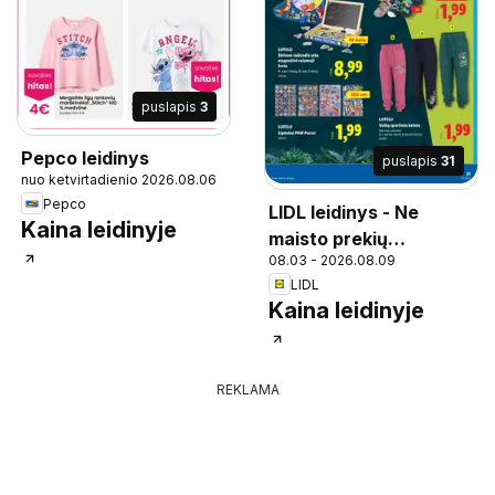
puslapis
3
Pepco leidinys
puslapis
31
nuo ketvirtadienio 2026.08.06
Pepco
LIDL leidinys - Ne
Kaina leidinyje
maisto prekių
08.03 - 2026.08.09
pasiūlymai
LIDL
Kaina leidinyje
REKLAMA