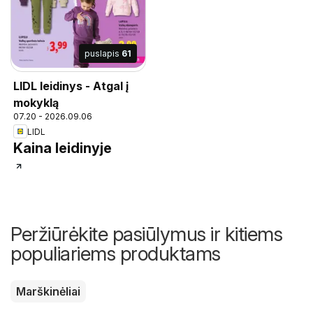
puslapis
61
LIDL leidinys - Atgal į
mokyklą
07.20 - 2026.09.06
LIDL
Kaina leidinyje
Peržiūrėkite pasiūlymus ir kitiems
populiariems produktams
Marškinėliai