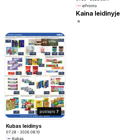
ePromo
Kaina leidinyje
puslapis
7
Kubas leidinys
07.28 - 2026.08.10
Kubas