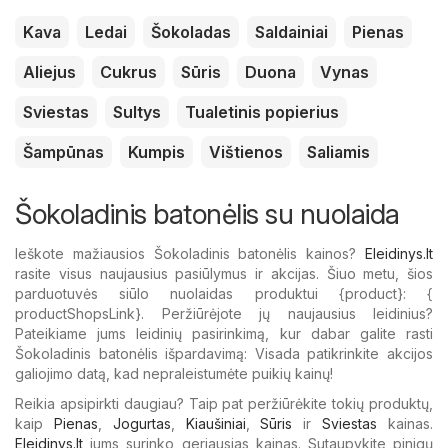
Kava
Ledai
Šokoladas
Saldainiai
Pienas
Aliejus
Cukrus
Sūris
Duona
Vynas
Sviestas
Sultys
Tualetinis popierius
Šampūnas
Kumpis
Vištienos
Saliamis
Šokoladinis batonėlis su nuolaida
Ieškote mažiausios Šokoladinis batonėlis kainos?
Eleidinys.lt
rasite visus naujausius pasiūlymus ir akcijas. Šiuo metu, šios
parduotuvės siūlo nuolaidas produktui {​product}: {​
productShopsLink}. Peržiūrėjote jų naujausius leidinius?
Pateikiame jums leidinių pasirinkimą, kur dabar galite rasti
Šokoladinis batonėlis išpardavimą: Visada patikrinkite akcijos
galiojimo datą, kad nepraleistumėte puikių kainų!
Reikia apsipirkti daugiau? Taip pat peržiūrėkite tokių produktų,
kaip
Pienas
,
Jogurtas
,
Kiaušiniai
,
Sūris
ir
Sviestas
kainas.
Eleidinys.lt
jums surinko geriausias kainas. Sutaupykite pinigų