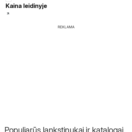
Kaina leidinyje
REKLAMA
Populiarūs lankstinukai ir katalogai