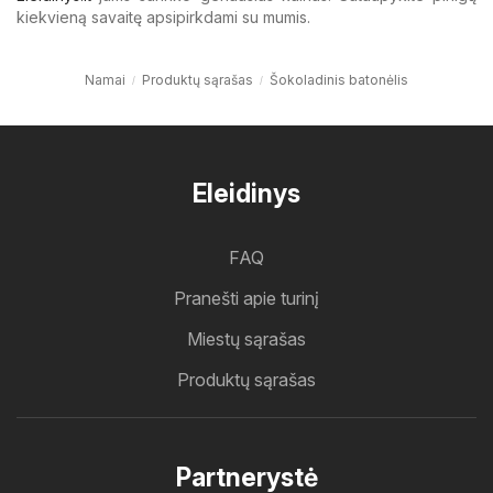
kiekvieną savaitę apsipirkdami su mumis.
Namai
Produktų sąrašas
Šokoladinis batonėlis
Eleidinys
FAQ
Pranešti apie turinį
Miestų sąrašas
Produktų sąrašas
Partnerystė