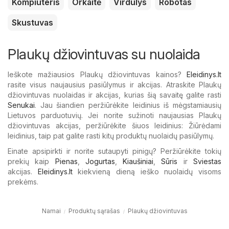
Kompiuteris
Orkaitė
Virdulys
Robotas
Skustuvas
Plaukų džiovintuvas su nuolaida
Ieškote mažiausios Plaukų džiovintuvas kainos?
Eleidinys.lt
rasite visus naujausius pasiūlymus ir akcijas. Atraskite Plaukų
džiovintuvas nuolaidas ir akcijas, kurias šią savaitę galite rasti
Senukai
. Jau šiandien peržiūrėkite leidinius iš mėgstamiausių
Lietuvos parduotuvių. Jei norite sužinoti naujausias Plaukų
džiovintuvas akcijas, peržiūrėkite šiuos leidinius: Žiūrėdami
leidinius, taip pat galite rasti kitų produktų nuolaidų pasiūlymų.
Einate apsipirkti ir norite sutaupyti pinigų? Peržiūrėkite tokių
prekių kaip
Pienas
,
Jogurtas
,
Kiaušiniai
,
Sūris
ir
Sviestas
akcijas.
Eleidinys.lt
kiekvieną dieną ieško nuolaidų visoms
prekėms.
Namai
Produktų sąrašas
Plaukų džiovintuvas