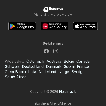
Eleidinys
Visi leidiniai vienoje vietoje
Sekite mus
Kitos šalys:
Österreich
Australia
België
Canada
Schweiz
Deutschland
Danmark
Suomi
France
Great Britain
Italia
Nederland
Norge
Sverige
South Africa
Copyright © 2026
Eleidinys.lt
.
liko diena/dienų/dienos