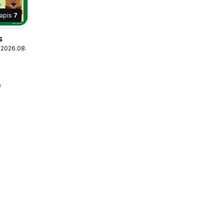
lapis
7
s
 2026.08.09
e