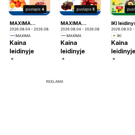
puslapis
4
puslapis
5
pus
MAXIMA
MAXIMA
IKI leidiny
2026.08.04 - 2026.08.10
2026.08.04 - 2026.08.10
2026.08.03 -
leidinys
leidinys
MAXIMA
MAXIMA
IKI
10
Kaina
Kaina
Kaina
leidinyje
leidinyje
leidinyj
REKLAMA