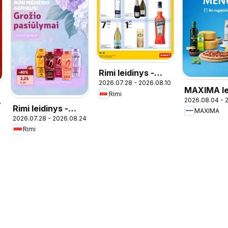
Rimi leidinys -
2026.07.28 - 2026.08.10
Alkoholinių
MAXIMA le
Rimi
gėrimų
2026.08.04 - 
- Italijos 
7
Rimi leidinys -
MAXIMA
2026.07.28 - 2026.08.24
Grožio pasiūlymai
Rimi