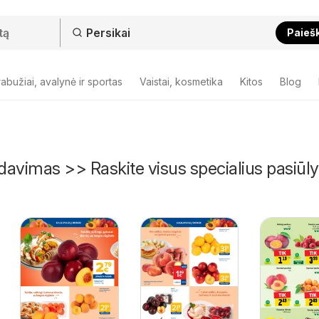
Paieš
abužiai, avalynė ir sportas
Vaistai, kosmetika
Kitos
Blog
rdavimas >> Raskite visus specialius pasiū