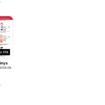
e
is
170
inys
 2026.08.31
e