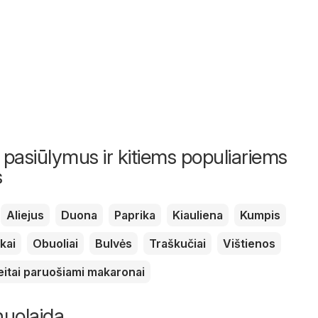
 pasiūlymus ir kitiems populiariems
s
Aliejus
Duona
Paprika
Kiauliena
Kumpis
kai
Obuoliai
Bulvės
Traškučiai
Vištienos
eitai paruošiami makaronai
nuolaida