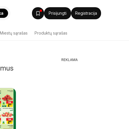
ka
Prisijungti
Registracija
Miestų sąrašas
Produktų sąrašas
REKLAMA
lymus