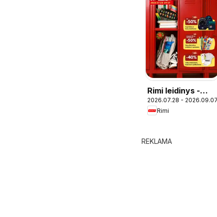
Rimi leidinys -
2026.07.28 - 2026.09.0
Atgal į mokyklą
Rimi
REKLAMA