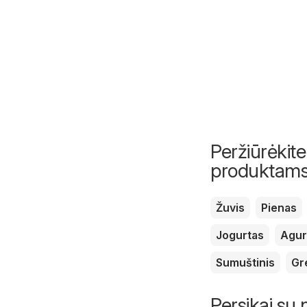
Peržiūrėkite
produktam
Žuvis
Pienas
Jogurtas
Agur
Sumuštinis
Gr
Persikai su 