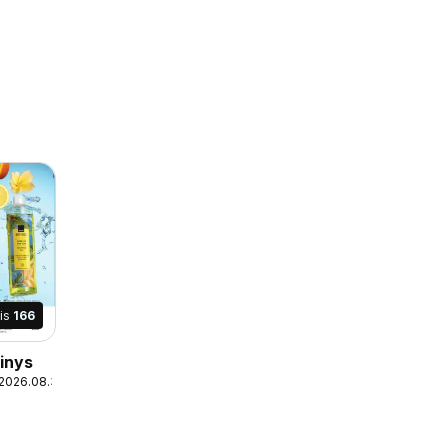
is
166
inys
 2026.08.31