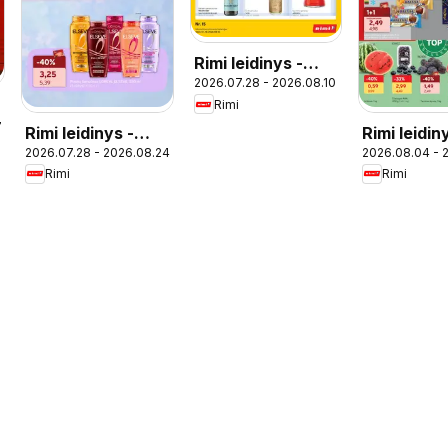
Rimi leidinys -
2026.07.28 - 2026.08.10
Alkoholinių
Rimi
gėrimų
7
Rimi leidinys -
Rimi leidin
2026.07.28 - 2026.08.24
2026.08.04 - 
Grožio pasiūlymai
Rimi
Rimi