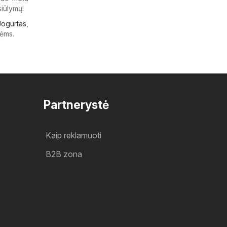
siūlymų!
Jogurtas
,
ėms.
Partnerystė
Kaip reklamuoti
B2B zona