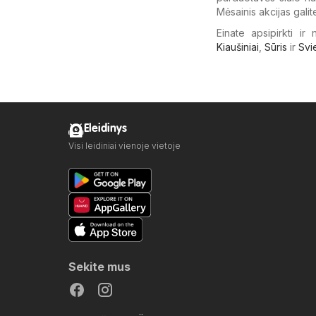
Mėsainis akcijas galite
Einate apsipirkti ir
Kiaušiniai
,
Sūris
ir
Svi
Eleidinys
Visi leidiniai vienoje vietoje
Sekite mus