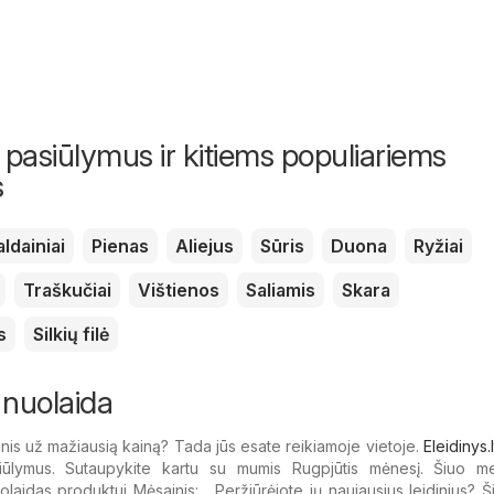
 pasiūlymus ir kitiems populiariems
s
aldainiai
Pienas
Aliejus
Sūris
Duona
Ryžiai
Traškučiai
Vištienos
Saliamis
Skara
s
Silkių filė
 nuolaida
nis už mažiausią kainą? Tada jūs esate reikiamoje vietoje.
Eleidinys.l
iūlymus. Sutaupykite kartu su mumis Rugpjūtis mėnesį. Šiuo me
laidas produktui Mėsainis: . Peržiūrėjote jų naujausius leidinius? 