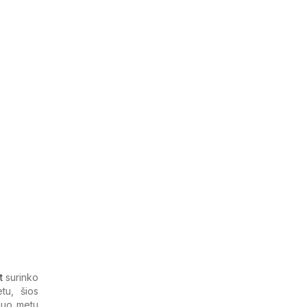
t
surinko
tu, šios
Šiuo metu