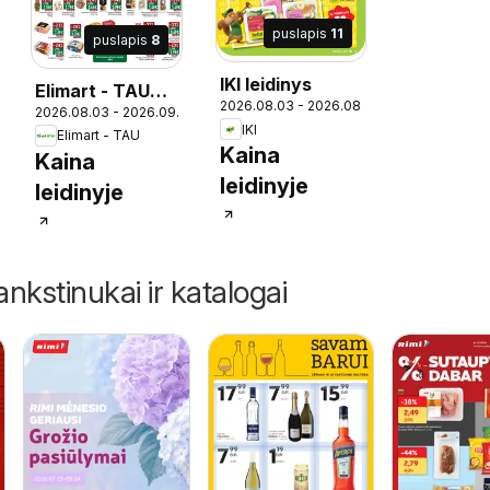
puslapis
11
puslapis
8
IKI leidinys
Elimart - TAU
2026.08.03 - 2026.08.09
19
2026.08.03 - 2026.09.06
leidinys
IKI
Elimart - TAU
Kaina
Kaina
leidinyje
leidinyje
ankstinukai ir katalogai