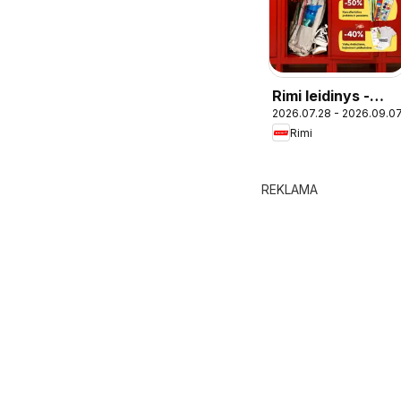
Rimi leidinys -
2026.07.28 - 2026.09.0
Atgal į mokyklą
Rimi
REKLAMA