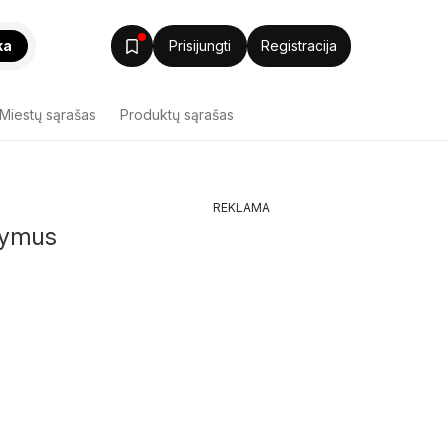
ka
Prisijungti
Registracija
Miestų sąrašas
Produktų sąrašas
REKLAMA
ūlymus