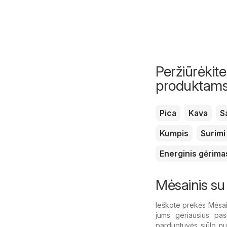
Peržiūrėkite
produktam
Pica
Kava
S
Kumpis
Surimi
Energinis gėrima
Mėsainis su
Ieškote prekės Mėsai
jums geriausius pas
parduotuvės siūlo nuo