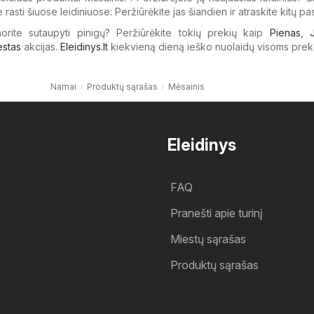
 rasti šiuose leidiniuose: Peržiūrėkite jas šiandien ir atraskite kitų pa
 norite sutaupyti pinigų? Peržiūrėkite tokių prekių kaip
Pienas
,
estas
akcijas.
Eleidinys.lt
kiekvieną dieną ieško nuolaidų visoms prek
Namai
Produktų sąrašas
Mėsainis
Eleidinys
FAQ
Pranešti apie turinį
Miestų sąrašas
Produktų sąrašas