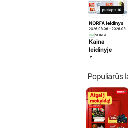
puslapis
10
NORFA leidinys
2026.08.06 - 2026.08.
NORFA
Kaina
leidinyje
Populiarūs l