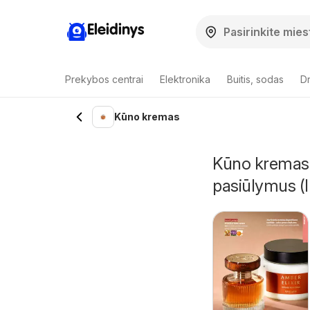
Eleidinys
Prekybos centrai
Elektronika
Buitis, sodas
Dr
Kūno kremas
Kūno kremas 
pasiūlymus (I