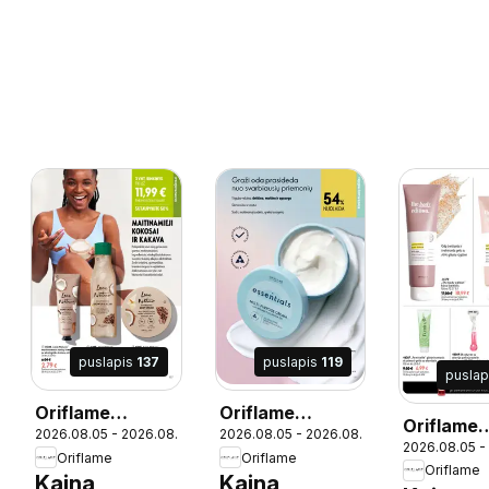
puslapis
137
puslapis
119
puslap
Oriflame
Oriflame
Oriflame
25
2026.08.05 - 2026.08.25
2026.08.05 - 2026.08.25
katalogas 11
katalogas 11
2026.08.05 -
katalogas
Oriflame
Oriflame
2026
2026
Oriflame
2026
Kaina
Kaina