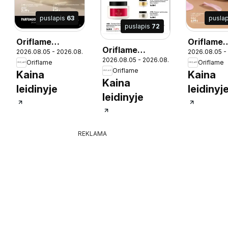
puslapis
63
pusla
puslapis
72
Oriflame
Oriflame
Oriflame
25
2026.08.05 - 2026.08.25
2026.08.05 -
katalogas 11
katalogas
2026.08.05 - 2026.08.25
katalogas 11
Oriflame
Oriflame
2026
2026
Oriflame
Kaina
Kaina
2026
Kaina
leidinyje
leidinyj
leidinyje
REKLAMA