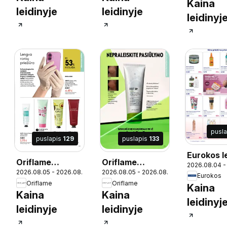
Kaina
leidinyje
leidinyje
leidinyj
pusl
puslapis
129
puslapis
133
Eurokos l
Oriflame
Oriflame
2026.08.04 -
25
2026.08.05 - 2026.08.25
2026.08.05 - 2026.08.25
katalogas 11
katalogas 11
Eurokos
Oriflame
Oriflame
2026
2026
Kaina
Kaina
Kaina
leidinyj
leidinyje
leidinyje