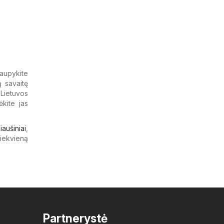
taupykite
ą savaitę
 Lietuvos
ėkite jas
iaušiniai
,
kiekvieną
Partnerystė