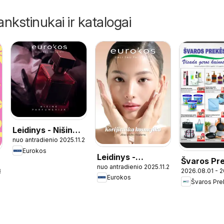
ankstinukai ir katalogai
Leidinys - Nišinė
nuo antradienio 2025.11.25
parfumerija
Eurokos
Leidinys -
Švaros Pr
nuo antradienio 2025.11.25
Korėjietiška
2026.08.01 - 
8.03
leidinys
Eurokos
kosmetika
Švaros Pr