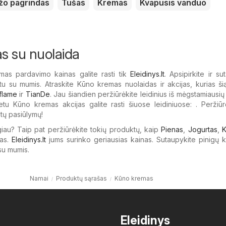
žo pagrindas
Tušas
Kremas
Kvapusis vanduo
s su nuolaida
mas pardavimo kainas galite rasti tik
Eleidinys.lt
. Apsipirkite ir su
tu su mumis. Atraskite Kūno kremas nuolaidas ir akcijas, kurias ši
flame
ir
TianDe
. Jau šiandien peržiūrėkite leidinius iš mėgstamiausių
tu Kūno kremas akcijas galite rasti šiuose leidiniuose: . Peržiūr
itų pasiūlymų!
giau? Taip pat peržiūrėkite tokių produktų, kaip
Pienas
,
Jogurtas
,
K
as.
Eleidinys.lt
jums surinko geriausias kainas. Sutaupykite pinigų 
su mumis.
Namai
Produktų sąrašas
Kūno kremas
Eleidinys