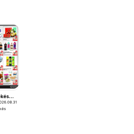
ekés
2026.08.31
ekés