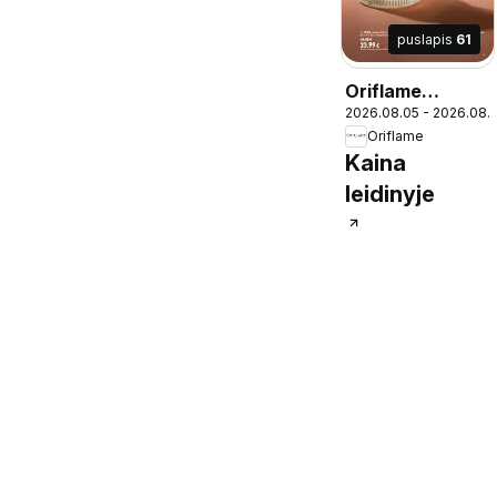
puslapis
61
Oriflame
2026.08.05 - 2026.08.
katalogas 11
Oriflame
2026
Kaina
leidinyje