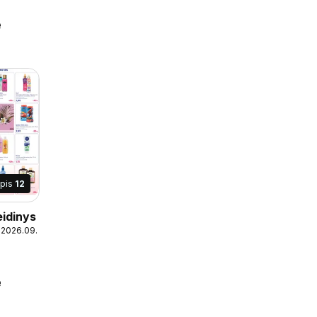
e
apis
12
eidinys
 2026.09.02
e