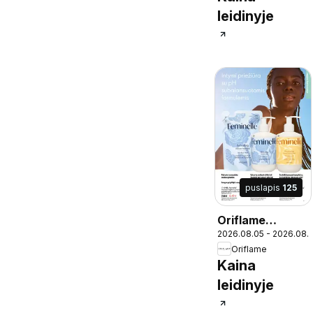
leidinyje
puslapis
125
Oriflame
2026.08.05 - 2026.08.
katalogas 11
Oriflame
2026
Kaina
leidinyje