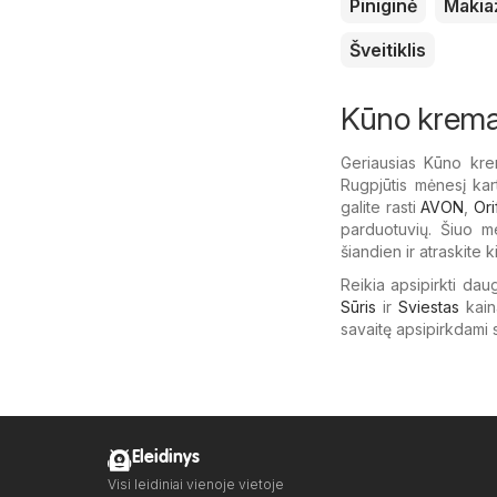
Piniginė
Makia
Šveitiklis
Kūno krema
Geriausias Kūno kre
Rugpjūtis mėnesį kar
galite rasti
AVON
,
Ori
parduotuvių. Šiuo me
šiandien ir atraskite k
Reikia apsipirkti dau
Sūris
ir
Sviestas
kain
savaitę apsipirkdami 
Eleidinys
Visi leidiniai vienoje vietoje