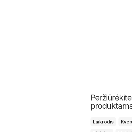
Peržiūrėkite
produktam
Laikrodis
Kvep