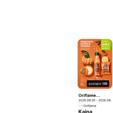
puslapis
135
Oriflame
2026.08.05 - 2026.08.
katalogas 11
Oriflame
2026
Kaina