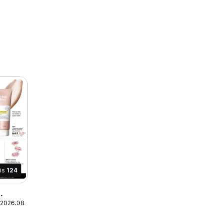
is
124
 2026.08.25
 11