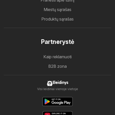
Pranešti apie turinį
Miestų sąrašas
Produktų sąrašas
Partnerystė
Kaip reklamuoti
B2B zona
Eleidinys
Visi leidiniai vienoje vietoje