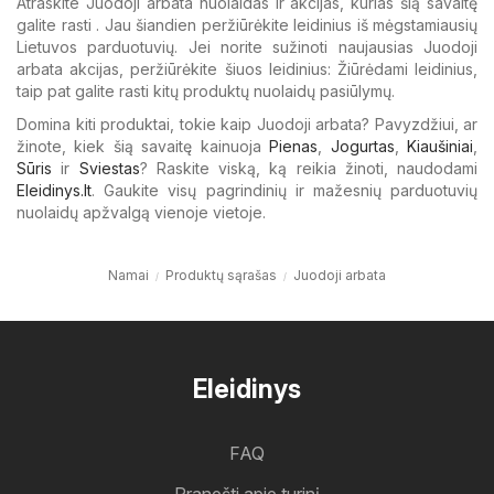
Atraskite Juodoji arbata nuolaidas ir akcijas, kurias šią savaitę
galite rasti . Jau šiandien peržiūrėkite leidinius iš mėgstamiausių
Lietuvos parduotuvių. Jei norite sužinoti naujausias Juodoji
arbata akcijas, peržiūrėkite šiuos leidinius: Žiūrėdami leidinius,
taip pat galite rasti kitų produktų nuolaidų pasiūlymų.
Domina kiti produktai, tokie kaip Juodoji arbata? Pavyzdžiui, ar
žinote, kiek šią savaitę kainuoja
Pienas
,
Jogurtas
,
Kiaušiniai
,
Sūris
ir
Sviestas
? Raskite viską, ką reikia žinoti, naudodami
Eleidinys.lt
. Gaukite visų pagrindinių ir mažesnių parduotuvių
nuolaidų apžvalgą vienoje vietoje.
Namai
Produktų sąrašas
Juodoji arbata
Eleidinys
FAQ