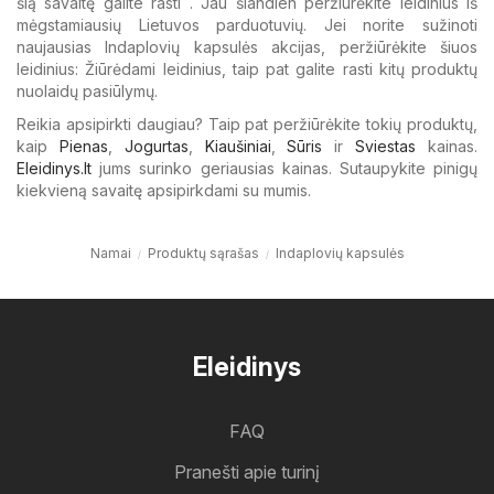
šią savaitę galite rasti . Jau šiandien peržiūrėkite leidinius iš
mėgstamiausių Lietuvos parduotuvių. Jei norite sužinoti
naujausias Indaplovių kapsulės akcijas, peržiūrėkite šiuos
leidinius: Žiūrėdami leidinius, taip pat galite rasti kitų produktų
nuolaidų pasiūlymų.
Reikia apsipirkti daugiau? Taip pat peržiūrėkite tokių produktų,
kaip
Pienas
,
Jogurtas
,
Kiaušiniai
,
Sūris
ir
Sviestas
kainas.
Eleidinys.lt
jums surinko geriausias kainas. Sutaupykite pinigų
kiekvieną savaitę apsipirkdami su mumis.
Namai
Produktų sąrašas
Indaplovių kapsulės
Eleidinys
FAQ
Pranešti apie turinį