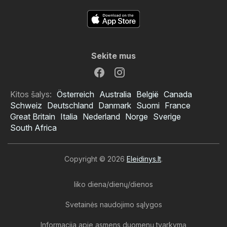
Sekite mus
Kitos šalys:
Österreich
Australia
België
Canada
Schweiz
Deutschland
Danmark
Suomi
France
Great Britain
Italia
Nederland
Norge
Sverige
South Africa
Copyright © 2026
Eleidinys.lt
.
liko diena/dienų/dienos
Svetainės naudojimo sąlygos
Informacija apie asmens duomenų tvarkymą