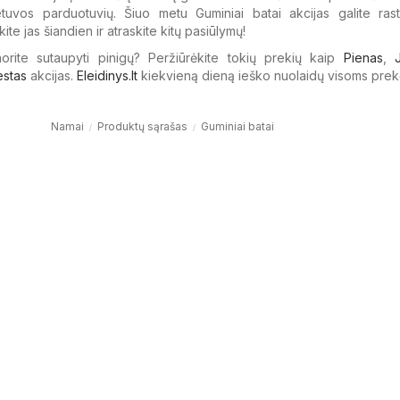
etuvos parduotuvių. Šiuo metu Guminiai batai akcijas galite rast
kite jas šiandien ir atraskite kitų pasiūlymų!
 norite sutaupyti pinigų? Peržiūrėkite tokių prekių kaip
Pienas
,
estas
akcijas.
Eleidinys.lt
kiekvieną dieną ieško nuolaidų visoms prek
Namai
Produktų sąrašas
Guminiai batai