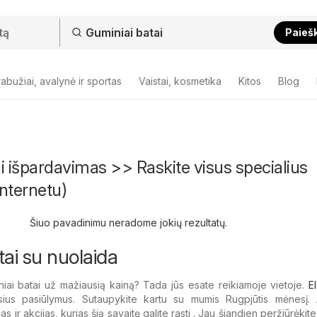
Paieš
abužiai, avalynė ir sportas
Vaistai, kosmetika
Kitos
Blog
i išpardavimas >> Raskite visus specialius
nternetu)
Šiuo pavadinimu neradome jokių rezultatų.
tai su nuolaida
iai batai už mažiausią kainą? Tada jūs esate reikiamoje vietoje.
El
sius pasiūlymus. Sutaupykite kartu su mumis Rugpjūtis mėnesį. A
s ir akcijas, kurias šią savaitę galite rasti . Jau šiandien peržiūrėkite