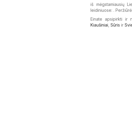
iš mėgstamiausių Li
leidiniuose: . Peržiūrė
Einate apsipirkti ir
Kiaušiniai
,
Sūris
ir
Svi