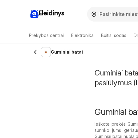
Eleidinys
Prekybos centrai
Elektronika
Buitis, sodas
Dr
Guminiai batai
Guminiai bata
pasiūlymus (I
Guminiai ba
Ieškote prekės Gumin
surinko jums geriau
Guminiai batai nuolaida