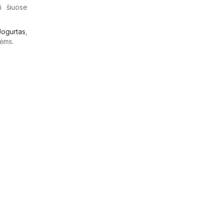
i šiuose
Jogurtas
,
ėms.