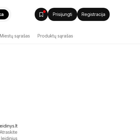
ka
Prisijungti
Registracija
Miestų sąrašas
Produktų sąrašas
eidinys.lt
traskite
 leidinius