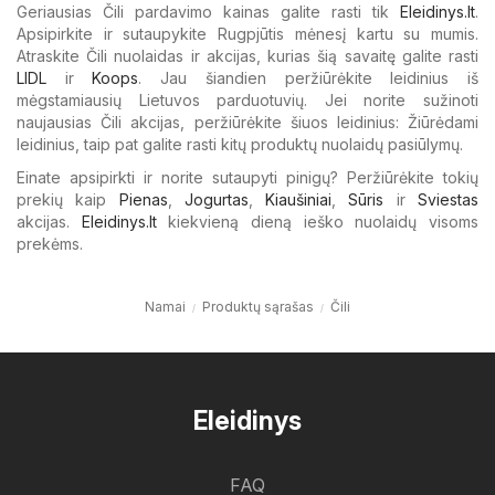
Geriausias Čili pardavimo kainas galite rasti tik
Eleidinys.lt
.
Apsipirkite ir sutaupykite Rugpjūtis mėnesį kartu su mumis.
Atraskite Čili nuolaidas ir akcijas, kurias šią savaitę galite rasti
LIDL
ir
Koops
. Jau šiandien peržiūrėkite leidinius iš
mėgstamiausių Lietuvos parduotuvių. Jei norite sužinoti
naujausias Čili akcijas, peržiūrėkite šiuos leidinius: Žiūrėdami
leidinius, taip pat galite rasti kitų produktų nuolaidų pasiūlymų.
Einate apsipirkti ir norite sutaupyti pinigų? Peržiūrėkite tokių
prekių kaip
Pienas
,
Jogurtas
,
Kiaušiniai
,
Sūris
ir
Sviestas
akcijas.
Eleidinys.lt
kiekvieną dieną ieško nuolaidų visoms
prekėms.
Namai
Produktų sąrašas
Čili
Eleidinys
FAQ