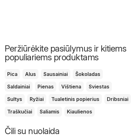
Peržiūrėkite pasiūlymus ir kitiems
populiariems produktams
Pica
Alus
Sausainiai
Šokoladas
Saldainiai
Pienas
Vištiena
Sviestas
Sultys
Ryžiai
Tualetinis popierius
Dribsniai
Traškučiai
Saliamis
Kiaulienos
Čili su nuolaida