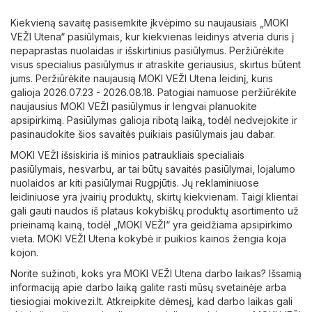
Kiekvieną savaitę pasisemkite įkvėpimo su naujausiais „MOKI
VEŽI Utena“ pasiūlymais, kur kiekvienas leidinys atveria duris į
nepaprastas nuolaidas ir išskirtinius pasiūlymus. Peržiūrėkite
visus specialius pasiūlymus ir atraskite geriausius, skirtus būtent
jums. Peržiūrėkite naujausią MOKI VEŽI Utena leidinį, kuris
galioja 2026.07.23 - 2026.08.18. Patogiai namuose peržiūrėkite
naujausius MOKI VEŽI pasiūlymus ir lengvai planuokite
apsipirkimą. Pasiūlymas galioja ribotą laiką, todėl nedvejokite ir
pasinaudokite šios savaitės puikiais pasiūlymais jau dabar.
MOKI VEŽI išsiskiria iš minios patraukliais specialiais
pasiūlymais, nesvarbu, ar tai būtų savaitės pasiūlymai, lojalumo
nuolaidos ar kiti pasiūlymai Rugpjūtis. Jų reklaminiuose
leidiniuose yra įvairių produktų, skirtų kiekvienam. Taigi klientai
gali gauti naudos iš plataus kokybiškų produktų asortimento už
prieinamą kainą, todėl „MOKI VEŽI“ yra geidžiama apsipirkimo
vieta. MOKI VEŽI Utena kokybė ir puikios kainos žengia koja
kojon.
Norite sužinoti, koks yra MOKI VEŽI Utena darbo laikas? Išsamią
informaciją apie darbo laiką galite rasti mūsų svetainėje arba
tiesiogiai
mokivezi.lt
. Atkreipkite dėmesį, kad darbo laikas gali