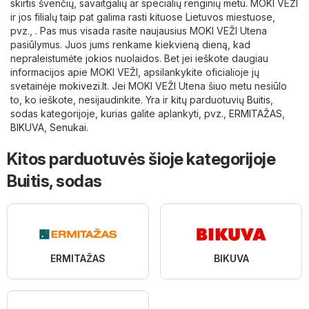
skirtis švenčių, savaitgalių ar specialių renginių metu. MOKI VEŽI
ir jos filialų taip pat galima rasti kituose Lietuvos miestuose,
pvz., . Pas mus visada rasite naujausius MOKI VEŽI Utena
pasiūlymus. Juos jums renkame kiekvieną dieną, kad
nepraleistumėte jokios nuolaidos. Bet jei ieškote daugiau
informacijos apie MOKI VEŽI, apsilankykite oficialioje jų
svetainėje
mokivezi.lt
. Jei MOKI VEŽI Utena šiuo metu nesiūlo
to, ko ieškote, nesijaudinkite. Yra ir kitų parduotuvių
Buitis,
sodas
kategorijoje, kurias galite aplankyti, pvz.,
ERMITAŽAS
,
BIKUVA
,
Senukai
.
Kitos parduotuvės šioje kategorijoje
Buitis, sodas
ERMITAŽAS
BIKUVA