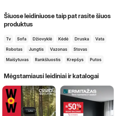
Šiuose leidiniuose taip pat rasite šiuos
produktus
Tv
Sofa
Džiovyklė
Kėdė
Druska
Vata
Robotas
Jungtis
Vazonas
Stovas
Maišytuvas
Rankšluostis
Krepšys
Putos
Mėgstamiausi leidiniai ir katalogai