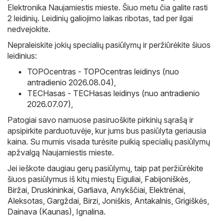
Elektronika Naujamiestis mieste. Šiuo metu čia galite rasti
2 leidinių. Leidinių galiojimo laikas ribotas, tad per ilgai
nedvejokite.
Nepraleiskite jokių specialių pasiūlymų ir peržiūrėkite šiuos
leidinius:
TOPOcentras - TOPOcentras leidinys (nuo
antradienio 2026.08.04)
,
TECHasas - TECHasas leidinys (nuo antradienio
2026.07.07)
,
Patogiai savo namuose pasiruoškite pirkinių sąrašą ir
apsipirkite parduotuvėje, kur jums bus pasiūlyta geriausia
kaina. Su mumis visada turėsite puikią specialių pasiūlymų
apžvalgą Naujamiestis mieste.
Jei ieškote daugiau gerų pasiūlymų, taip pat peržiūrėkite
šiuos pasiūlymus iš kitų miestų
Eiguliai
,
Fabijoniškės
,
Biržai
,
Druskininkai
,
Garliava
,
Anykščiai
,
Elektrėnai
,
Aleksotas
,
Gargždai
,
Birzi
,
Joniškis
,
Antakalnis
,
Grigiškės
,
Dainava (Kaunas)
,
Ignalina
.