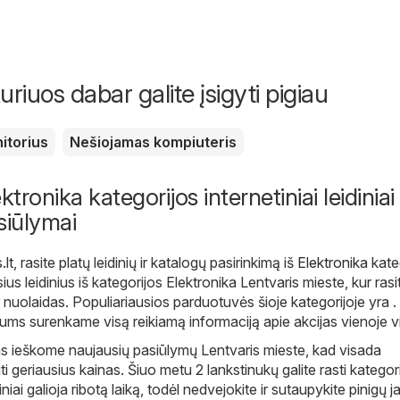
uriuos dabar galite įsigyti pigiau
itorius
Nešiojamas kompiuteris
tronika kategorijos internetiniai leidiniai 
siūlymai
.lt
, rasite platų leidinių ir katalogų pasirinkimą iš
Elektronika
kate
ius leidinius iš kategorijos Elektronika Lentvaris mieste, kur rasi
r nuolaidas. Populiariausios parduotuvės šioje kategorijoje yra . 
jums surenkame visą reikiamą informaciją apie akcijas vienoje vi
s ieškome naujausių pasiūlymų Lentvaris mieste, kad visada
i geriausius kainas. Šiuo metu 2 lankstinukų galite rasti kategori
diniai galioja ribotą laiką, todėl nedvejokite ir sutaupykite pinigų j