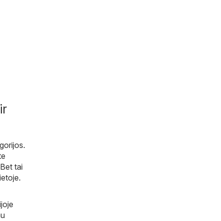
ir
gorijos.
te
Bet tai
etoje.
joje
au