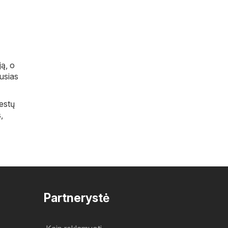
ją, o
ausias
iestų
s
,
Partnerystė