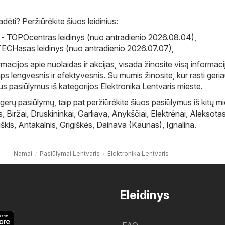
ėti? Peržiūrėkite šiuos leidinius:
 TOPOcentras leidinys (nuo antradienio 2026.08.04)
,
ECHasas leidinys (nuo antradienio 2026.07.07)
,
macijos apie nuolaidas ir akcijas, visada žinosite visą informaci
ps lengvesnis ir efektyvesnis. Su mumis žinosite, kur rasti geri
ius pasiūlymus iš kategorijos Elektronika Lentvaris mieste.
gerų pasiūlymų, taip pat peržiūrėkite šiuos pasiūlymus iš kitų m
s
,
Biržai
,
Druskininkai
,
Garliava
,
Anykščiai
,
Elektrėnai
,
Aleksota
škis
,
Antakalnis
,
Grigiškės
,
Dainava (Kaunas)
,
Ignalina
.
Namai
Pasiūlymai Lentvaris
Elektronika Lentvaris
Eleidinys