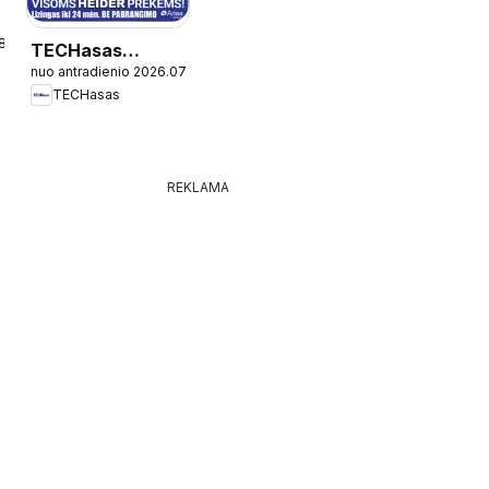
08.04
TECHasas
nuo antradienio 2026.07.07
leidinys
TECHasas
REKLAMA