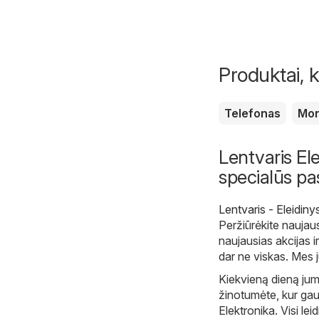
Produktai, k
Telefonas
Mon
Lentvaris Elek
specialūs pa
Lentvaris - Eleidinys
Peržiūrėkite naujaus
naujausias akcijas i
dar ne viskas. Mes 
Kiekvieną dieną jum
žinotumėte, kur gaut
Elektronika. Visi lei