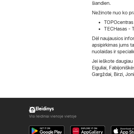
šiandien.
Nežinote nuo ko prad
TOPOcentras -
TECHasas - T
Dėl naujausios infor
apsipirkimas jums ta
nuolaidas ir special
Jei ieškote daugiau 
Eiguliai
,
Fabijoniškė
Gargždai
,
Birzi
,
Joni
Eleidinys
Visi leidiniai vienoje vietoje