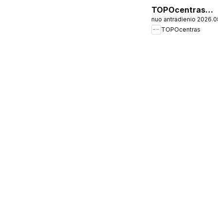
TOPOcentras
nuo antradienio 2026.
leidinys
TOPOcentras