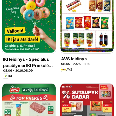
AVS leidinys
IKI leidinys - Specialūs
08.05 - 2026.08.20
pasiūlymai IKI Priekulė
AVS
08.06 - 2026.08.09
parduotuvės klientams
IKI