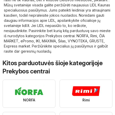
Mūsų svetainėje visada galite peržiūrėti naujausius LIDL Kaunas
specialiuosius pasiūlymus. Jums pateikti leidiniai yra atnaujinami
kasdien, todėl nepraleisite jokios nuolaidos. Norėdami gauti
daugiau informacijos apie LIDL, apsilankykite oficialioje jų
svetainėje
lidl.lt
. Jei LIDL nepasiūlo to, ko ieškote,
nesijaudinkite. Pasirinkite bet kurią kitą parduotuvę savo mieste
iš nurodytos kategorijos
Prekybos centrai
:
NORFA
,
Rimi
,
ČIA
MARKET
,
ePromo
,
IKI
,
MAXIMA
,
Šilas
,
VYNOTEKA
,
GRUSTE
,
Express market
. Peržiūrėkite specialius jų pasiūlymus ir galbūt
rasite dar geresnių nuolaidų.
Kitos parduotuvės šioje kategorijoje
Prekybos centrai
NORFA
Rimi