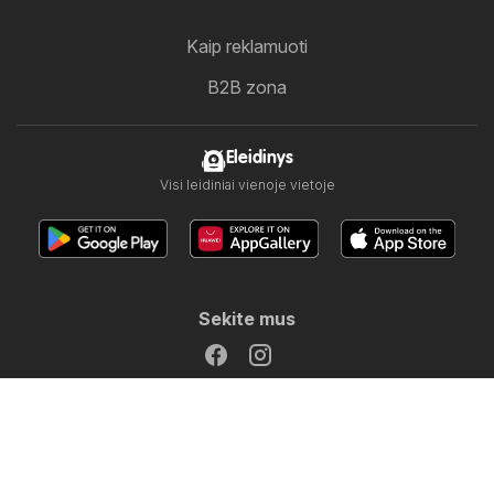
Kaip reklamuoti
B2B zona
Eleidinys
Visi leidiniai vienoje vietoje
Sekite mus
Kitos šalys:
Österreich
Australia
België
Canada
Schweiz
Deutschland
Danmark
Suomi
France
Great Britain
Italia
Nederland
Norge
Sverige
South Africa