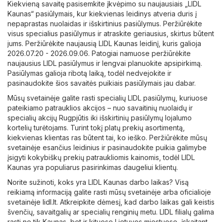
Kiekvieną savaitę pasisemkite įkvėpimo su naujausiais „LIDL
Kaunas“ pasiūlymais, kur kiekvienas leidinys atveria duris į
nepaprastas nuolaidas ir išskirtinius pasiūlymus. Peržiūrėkite
visus specialius pasiūlymus ir atraskite geriausius, skirtus būtent
jums. Peržiūrėkite naujausią LIDL Kaunas leidinį, kuris galioja
2026.07.20 - 2026.09.06. Patogiai namuose peržiūrėkite
naujausius LIDL pasiūlymus ir lengvai planuokite apsipirkimą.
Pasiūlymas galioja ribotą laiką, todėl nedvejokite ir
pasinaudokite šios savaitės puikiais pasiūlymais jau dabar.
Mūsų svetainėje galite rasti specialių LIDL pasiūlymų, kuriuose
pateikiamo patrauklios akcijos – nuo ​​savaitinių nuolaidų ir
specialių akcijų Rugpjūtis iki išskirtinių pasiūlymų lojalumo
kortelių turėtojams. Turint tokį platų prekių asortimentą,
kiekvienas klientas ras būtent tai, ko ieško. Peržiūrėkite mūsų
svetainėje esančius leidinius ir pasinaudokite puikia galimybe
įsigyti kokybiškų prekių patraukliomis kainomis, todėl LIDL
Kaunas yra populiarus pasirinkimas daugeliui klientų.
Norite sužinoti, koks yra LIDL Kaunas darbo laikas? Visą
reikiamą informaciją galite rasti mūsų svetainėje arba oficialioje
svetainėje
lidl.lt
. Atkreipkite dėmesį, kad darbo laikas gali keistis
švenčių, savaitgalių ar specialių renginių metu. LIDL filialų galima
rasti ne tik Kaunas, bet ir kituose Lietuvos miestuose, įskaitant .