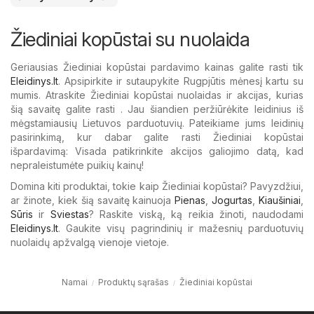
Žiediniai kopūstai su nuolaida
Geriausias Žiediniai kopūstai pardavimo kainas galite rasti tik
Eleidinys.lt
. Apsipirkite ir sutaupykite Rugpjūtis mėnesį kartu su
mumis. Atraskite Žiediniai kopūstai nuolaidas ir akcijas, kurias
šią savaitę galite rasti . Jau šiandien peržiūrėkite leidinius iš
mėgstamiausių Lietuvos parduotuvių. Pateikiame jums leidinių
pasirinkimą, kur dabar galite rasti Žiediniai kopūstai
išpardavimą: Visada patikrinkite akcijos galiojimo datą, kad
nepraleistumėte puikių kainų!
Domina kiti produktai, tokie kaip Žiediniai kopūstai? Pavyzdžiui,
ar žinote, kiek šią savaitę kainuoja
Pienas
,
Jogurtas
,
Kiaušiniai
,
Sūris
ir
Sviestas
? Raskite viską, ką reikia žinoti, naudodami
Eleidinys.lt
. Gaukite visų pagrindinių ir mažesnių parduotuvių
nuolaidų apžvalgą vienoje vietoje.
Namai
Produktų sąrašas
Žiediniai kopūstai