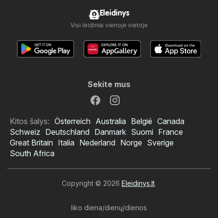
Eleidinys
Visi leidiniai vienoje vietoje
Sekite mus
Kitos šalys:
Österreich
Australia
België
Canada
Schweiz
Deutschland
Danmark
Suomi
France
Great Britain
Italia
Nederland
Norge
Sverige
South Africa
Copyright © 2026
Eleidinys.lt
.
liko diena/dienų/dienos