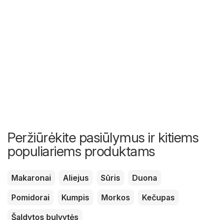
Peržiūrėkite pasiūlymus ir kitiems
populiariems produktams
Makaronai
Aliejus
Sūris
Duona
Pomidorai
Kumpis
Morkos
Kečupas
Šaldytos bulvytės