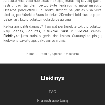
Atraskite Visa višta nuolaidas ir akcijas, kurias šią savaitę galite
rasti . Jau šiandien peržiūrėkite leidinius iš mėgstamiausių
Lietuvos parduotuvių. Jei norite sužinoti naujausias Visa višta
akcijas, peržiūrėkite šiuos leidinius: Žiūrėdami leidinius, taip pat
galite rasti kitų produktų nuolaidų pasiūlymų.
Reikia apsipirkti daugiau? Taip pat peržiūrėkite tokių produktų,
kaip
Pienas
,
Jogurtas
,
Kiaušiniai
,
Sūris
ir
Sviestas
kainas.
Eleidinys.lt
jums surinko geriausias kainas. Sutaupykite pinigų
kiekvieną savaitę apsipirkdami su mumis.
Namai
Produktų sąrašas
Visa višta
Eleidinys
FAQ
Pranešti apie turinį