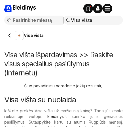
Eleidinys
Visa višta
Visa višta išpardavimas >> Raskite
visus specialius pasiūlymus
(Internetu)
Šiuo pavadinimu neradome jokių rezultatų.
Visa višta su nuolaida
Ieškote prekės Visa višta už mažiausią kainą? Tada jūs esate
reikiamoje vietoje.
Eleidinys.lt
surinko jums geriausius
pasiūlymus. Sutaupykite kartu su mumis Rugpjūtis mėnesį.