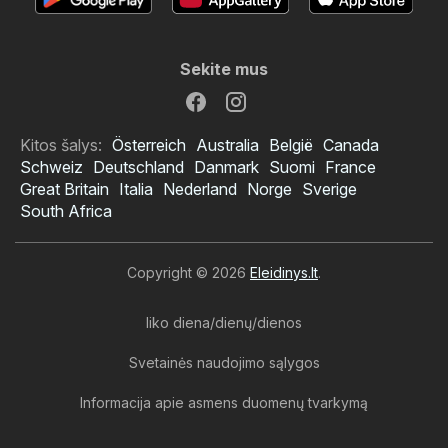
Sekite mus
Kitos šalys:
Österreich
Australia
België
Canada
Schweiz
Deutschland
Danmark
Suomi
France
Great Britain
Italia
Nederland
Norge
Sverige
South Africa
Copyright © 2026
Eleidinys.lt
.
liko diena/dienų/dienos
Svetainės naudojimo sąlygos
Informacija apie asmens duomenų tvarkymą