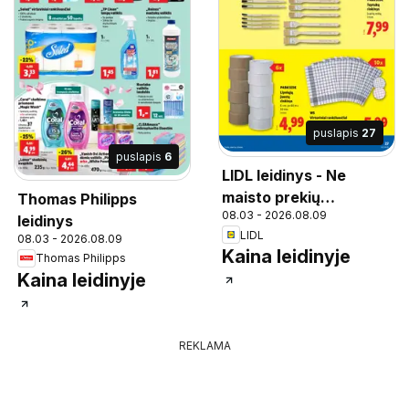
puslapis
27
puslapis
6
LIDL leidinys - Ne
maisto prekių
Thomas Philipps
08.03 - 2026.08.09
pasiūlymai
leidinys
LIDL
08.03 - 2026.08.09
Kaina leidinyje
Thomas Philipps
Kaina leidinyje
REKLAMA