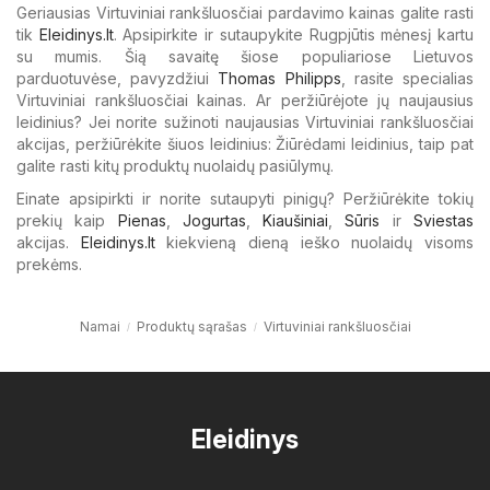
Geriausias Virtuviniai rankšluosčiai pardavimo kainas galite rasti
tik
Eleidinys.lt
. Apsipirkite ir sutaupykite Rugpjūtis mėnesį kartu
su mumis. Šią savaitę šiose populiariose Lietuvos
parduotuvėse, pavyzdžiui
Thomas Philipps
, rasite specialias
Virtuviniai rankšluosčiai kainas. Ar peržiūrėjote jų naujausius
leidinius? Jei norite sužinoti naujausias Virtuviniai rankšluosčiai
akcijas, peržiūrėkite šiuos leidinius: Žiūrėdami leidinius, taip pat
galite rasti kitų produktų nuolaidų pasiūlymų.
Einate apsipirkti ir norite sutaupyti pinigų? Peržiūrėkite tokių
prekių kaip
Pienas
,
Jogurtas
,
Kiaušiniai
,
Sūris
ir
Sviestas
akcijas.
Eleidinys.lt
kiekvieną dieną ieško nuolaidų visoms
prekėms.
Namai
Produktų sąrašas
Virtuviniai rankšluosčiai
Eleidinys