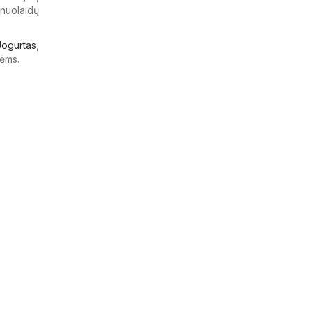
 nuolaidų
Jogurtas
,
ėms.