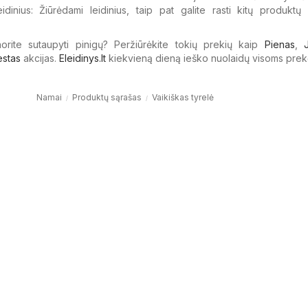
eidinius: Žiūrėdami leidinius, taip pat galite rasti kitų produktų
 norite sutaupyti pinigų? Peržiūrėkite tokių prekių kaip
Pienas
,
estas
akcijas.
Eleidinys.lt
kiekvieną dieną ieško nuolaidų visoms prek
Namai
Produktų sąrašas
Vaikiškas tyrelė