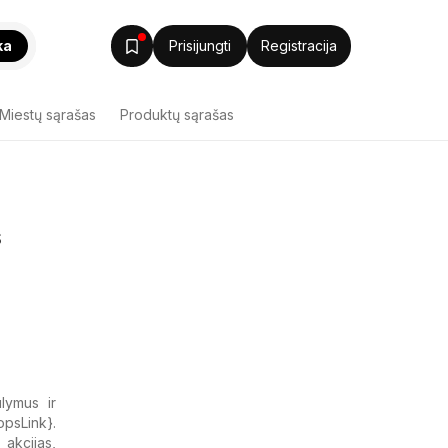
ka
Prisijungti
Registracija
Miestų sąrašas
Produktų sąrašas
s
lymus ir
opsLink}.
 akcijas,