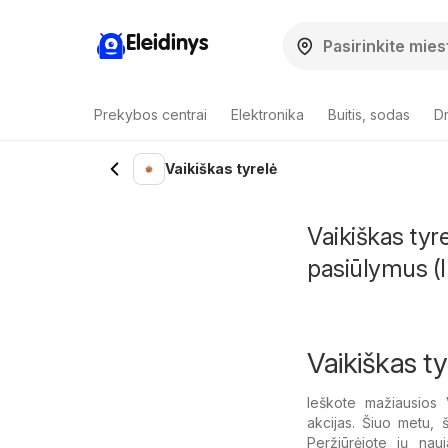
Eleidinys
Prekybos centrai
Elektronika
Buitis, sodas
Dr
Vaikiškas tyrelė
Vaikiškas tyr
pasiūlymus (I
Vaikiškas ty
Ieškote mažiausios 
akcijas. Šiuo metu, 
Peržiūrėjote jų nauj